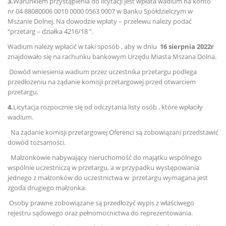
3.
Warunkiem przystąpienia do licytacji jest wpłata wadium na konto
nr 04 88080006 0010 0000 0563 0007 w Banku Spółdzielczym w
Mszanie Dolnej. Na dowodzie wpłaty – przelewu należy podać
“przetarg – działka 4216/18 ”.
Wadium należy wpłacić w taki sposób , aby w dniu
16 sierpnia
2022r
znajdowało się na rachunku bankowym Urzędu Miasta Mszana Dolna.
Dowód wniesienia wadium przez uczestnika przetargu podlega
przedłożeniu na żądanie komisji przetargowej przed otwarciem
przetargu.
4.
Licytacja rozpocznie się od odczytania listy osób , które wpłaciły
wadium.
Na żądanie komisji przetargowej Oferenci są zobowiązani przedstawić
dowód tożsamości.
Małżonkowie nabywający nieruchomość do majątku wspólnego
wspólnie uczestniczą w przetargu, a w przypadku występowania
jednego z małżonków do uczestnictwa w przetargu wymagana jest
zgoda drugiego małżonka.
Osoby prawne zobowiązane są przedłożyć wypis z właściwego
rejestru sądowego oraz pełnomocnictwa do reprezentowania.