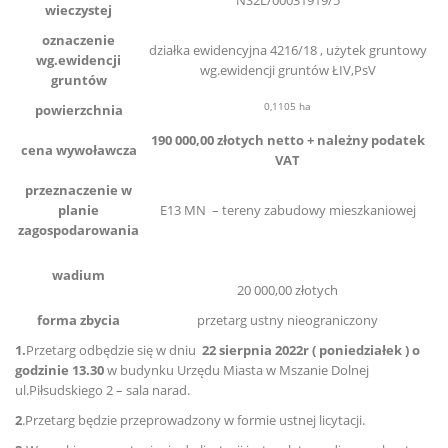
NS2L/00031919/5
wieczystej
oznaczenie
działka ewidencyjna 4216/18 , użytek gruntowy
wg.ewidencji
wg.ewidencji gruntów ŁIV,PsV
gruntów
0,1105 ha
powierzchnia
190 000,00 złotych netto + należny podatek
cena wywoławcza
VAT
przeznaczenie w
planie
E13 MN – tereny zabudowy mieszkaniowej
zagospodarowania
wa
dium
20 000,00 złotych
forma zbycia
przetarg ustny nieograniczony
1.
Przetarg odbędzie się w dniu
22 sierpnia 2022r ( poniedziałek ) o
godzinie 13.30
w budynku Urzędu Miasta w Mszanie Dolnej
ul.Piłsudskiego 2 – sala narad.
2
.Przetarg będzie przeprowadzony w formie ustnej licytacji.