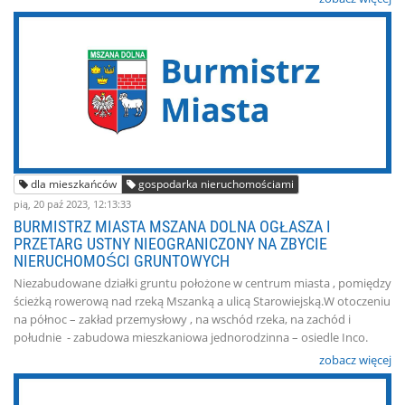
dla mieszkańców
gospodarka nieruchomościami
pią, 20 paź 2023, 12:13:33
BURMISTRZ MIASTA MSZANA DOLNA OGŁASZA I
PRZETARG USTNY NIEOGRANICZONY NA ZBYCIE
NIERUCHOMOŚCI GRUNTOWYCH
Niezabudowane działki gruntu położone w centrum miasta , pomiędzy
ścieżką rowerową nad rzeką Mszanką a ulicą Starowiejską.W otoczeniu
na północ – zakład przemysłowy , na wschód rzeka, na zachód i
południe - zabudowa mieszkaniowa jednorodzinna – osiedle Inco.
zobacz więcej