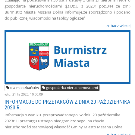
Działając na podstawie art.35 ust.1 ustawy z dnia 21 sierpnia 1997r o
gospodarce nieruchomościami (j.t.Dz.U z 2023r poz.344 ze zm.)
Burmistrz Miasta Mszana Dolna informuje,że sporządzono i podano
do publicznej wiadomości na tablicy ogłoszeń
zobacz więcej
dla mieszkańców
gospodarka nieruchomościami
wto, 21 lis 2023, 10:30:09
INFORMACJE DO PRZETARGÓW Z DNIA 20 PAŹDZIERNIKA
2023 R.
Informacja o wyniku przeprowadzonego w dniu 20 października
2023r II przetargu ustnego nieograniczonego na zbycie
nieruchomości stanowiącej własność Gminy Miasto Mszana Dolna
zobacz więcej