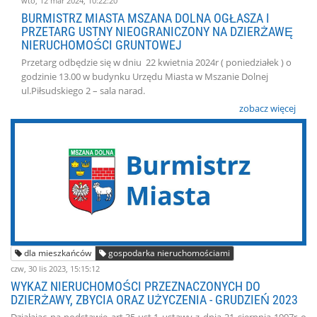
wto, 12 mar 2024, 10:22:20
BURMISTRZ MIASTA MSZANA DOLNA OGŁASZA I
PRZETARG USTNY NIEOGRANICZONY NA DZIERŻAWĘ
NIERUCHOMOŚCI GRUNTOWEJ
Przetarg odbędzie się w dniu 22 kwietnia 2024r ( poniedziałek ) o
godzinie 13.00 w budynku Urzędu Miasta w Mszanie Dolnej
ul.Piłsudskiego 2 – sala narad.
zobacz więcej
dla mieszkańców
gospodarka nieruchomościami
czw, 30 lis 2023, 15:15:12
WYKAZ NIERUCHOMOŚCI PRZEZNACZONYCH DO
DZIERŻAWY, ZBYCIA ORAZ UŻYCZENIA - GRUDZIEŃ 2023