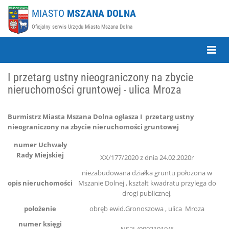
MIASTO
MSZANA DOLNA
Oficjalny serwis Urzędu Miasta Mszana Dolna
Toggle
Naviga
I przetarg ustny nieograniczony na zbycie
nieruchomości gruntowej - ulica Mroza
Burmistrz Miasta Mszana Dolna ogłasza I przetarg ustny
nieograniczony na zbycie nieruchomości gruntowej
numer Uchwały
Rady
Miejskiej
XX/177/2020 z dnia 24.02.2020r
niezabudowana działka gruntu położona w
opis nieruchomości
Mszanie Dolnej , kształt kwadratu przylega do
drogi publicznej,
położenie
obręb ewid.Gronoszowa , ulica Mroza
numer księgi