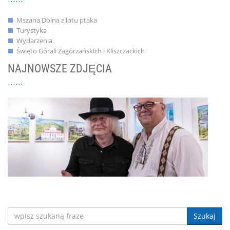
Mszana Dolna z lotu ptaka
Turystyka
Wydarzenia
Święto Górali Zagórzańskich i Kliszczackich
NAJNOWSZE ZDJĘCIA
Szukaj