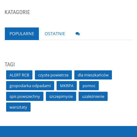
KATAGORIE
POPULARNE
OSTATNIE
TAGI
ALERT RCB
czyste powietrze
dla mieszkańców
gospodarka odpadami
MKRPA
pomoc
spis powszechny
szczepimysie
uzależnienie
warsztaty