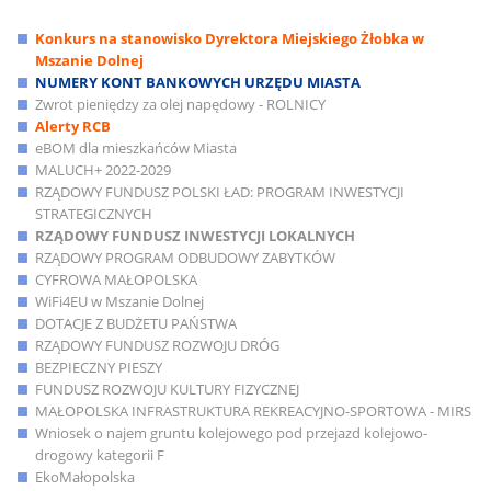
Konkurs na stanowisko Dyrektora Miejskiego Żłobka w
Mszanie Dolnej
NUMERY KONT BANKOWYCH URZĘDU MIASTA
Zwrot pieniędzy za olej napędowy - ROLNICY
Alerty RCB
eBOM dla mieszkańców Miasta
MALUCH+ 2022-2029
RZĄDOWY FUNDUSZ POLSKI ŁAD: PROGRAM INWESTYCJI
STRATEGICZNYCH
RZĄDOWY FUNDUSZ INWESTYCJI LOKALNYCH
RZĄDOWY PROGRAM ODBUDOWY ZABYTKÓW
CYFROWA MAŁOPOLSKA
WiFi4EU w Mszanie Dolnej
DOTACJE Z BUDŻETU PAŃSTWA
RZĄDOWY FUNDUSZ ROZWOJU DRÓG
BEZPIECZNY PIESZY
FUNDUSZ ROZWOJU KULTURY FIZYCZNEJ
MAŁOPOLSKA INFRASTRUKTURA REKREACYJNO-SPORTOWA - MIRS
Wniosek o najem gruntu kolejowego pod przejazd kolejowo-
drogowy kategorii F
EkoMałopolska