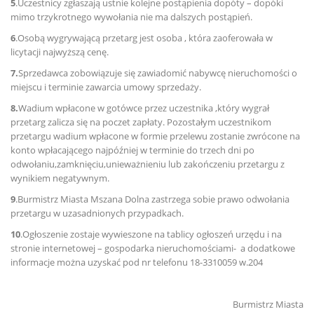
5
.Uczestnicy zgłaszają ustnie kolejne postąpienia dopóty – dopóki
mimo trzykrotnego wywołania nie ma dalszych postąpień.
6
.Osobą wygrywającą przetarg jest osoba , która zaoferowała w
licytacji najwyższą cenę.
7.
Sprzedawca zobowiązuje się zawiadomić nabywcę nieruchomości o
miejscu i terminie zawarcia umowy sprzedaży.
8.
Wadium wpłacone w gotówce przez uczestnika ,który wygrał
przetarg zalicza się na poczet zapłaty. Pozostałym uczestnikom
przetargu wadium wpłacone w formie przelewu zostanie zwrócone na
konto wpłacającego najpóźniej w terminie do trzech dni po
odwołaniu,zamknięciu,unieważnieniu lub zakończeniu przetargu z
wynikiem negatywnym.
9
.Burmistrz Miasta Mszana Dolna zastrzega sobie prawo odwołania
przetargu w uzasadnionych przypadkach.
10
.Ogłoszenie zostaje wywieszone na tablicy ogłoszeń urzędu i na
stronie internetowej – gospodarka nieruchomościami- a dodatkowe
informacje można uzyskać pod nr telefonu 18-3310059 w.204
Burmistrz Miasta