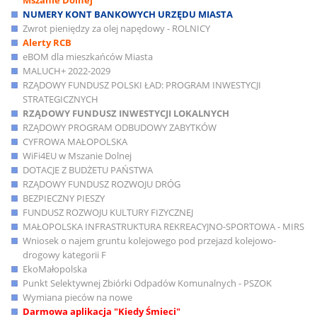
NUMERY KONT BANKOWYCH URZĘDU MIASTA
Zwrot pieniędzy za olej napędowy - ROLNICY
Alerty RCB
eBOM dla mieszkańców Miasta
MALUCH+ 2022-2029
RZĄDOWY FUNDUSZ POLSKI ŁAD: PROGRAM INWESTYCJI
STRATEGICZNYCH
RZĄDOWY FUNDUSZ INWESTYCJI LOKALNYCH
RZĄDOWY PROGRAM ODBUDOWY ZABYTKÓW
CYFROWA MAŁOPOLSKA
WiFi4EU w Mszanie Dolnej
DOTACJE Z BUDŻETU PAŃSTWA
RZĄDOWY FUNDUSZ ROZWOJU DRÓG
BEZPIECZNY PIESZY
FUNDUSZ ROZWOJU KULTURY FIZYCZNEJ
MAŁOPOLSKA INFRASTRUKTURA REKREACYJNO-SPORTOWA - MIRS
Wniosek o najem gruntu kolejowego pod przejazd kolejowo-
drogowy kategorii F
EkoMałopolska
Punkt Selektywnej Zbiórki Odpadów Komunalnych - PSZOK
Wymiana pieców na nowe
Darmowa aplikacja "Kiedy Śmieci"