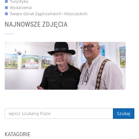
Turystyka
Wydarzenia
Święto Górali Zagórzańskich i Kliszczackich
NAJNOWSZE ZDJĘCIA
Szukaj
KATAGORIE