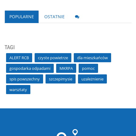
POPULARNE
OSTATNIE
TAGI
ALERT RCB
czyste powietrze
dla mieszkańców
gospodarka odpadami
MKRPA
pomoc
spis powszechny
szczepimysie
uzależnienie
warsztaty