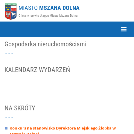
MIASTO
MSZANA DOLNA
Oficjalny serwis Urzędu Miasta Mszana Dolna
Toggle
Naviga
Gospodarka nieruchomościami
KALENDARZ WYDARZEŃ
NA SKRÓTY
Konkurs na stanowisko Dyrektora Miejskiego Żłobka w
Mszanie Dolnej