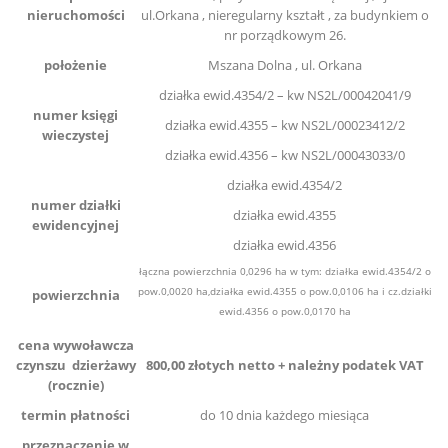
nieruchomości
ul.Orkana , nieregularny kształt , za budynkiem o
nr porządkowym 26.
położenie
Mszana Dolna , ul. Orkana
działka ewid.4354/2 – kw NS2L/00042041/9
numer księgi
działka ewid.4355 – kw NS2L/00023412/2
wieczystej
działka ewid.4356 – kw NS2L/00043033/0
działka ewid.4354/2
numer działki
działka ewid.4355
ewidencyjnej
działka ewid.4356
łączna powierzchnia 0,0296 ha w tym: działka ewid.4354/2 o
pow.0,0020 ha,działka ewid.4355 o pow.0,0106 ha i cz.działki
powierzchnia
ewid.4356 o pow.0,0170 ha
cena wywoławcza
czynszu dzierżawy
800,00 złotych netto + należny podatek VAT
(rocznie)
termin płatności
do 10 dnia każdego miesiąca
przeznaczenie w