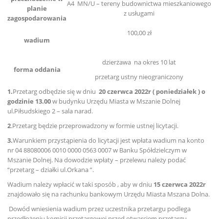
A4 MN/U – tereny budownictwa mieszkaniowego
planie
z usługami
zagospodarowania
100,00 zł
wadium
dzierżawa na okres 10 lat
forma oddania
przetarg ustny nieograniczony
1.
Przetarg odbędzie się w dniu
20 czerwca 2022r ( poniedziałek ) o
godzinie 13.00
w budynku Urzędu Miasta w Mszanie Dolnej
ul.Piłsudskiego 2 – sala narad.
2
.Przetarg będzie przeprowadzony w formie ustnej licytacji.
3.
Warunkiem przystąpienia do licytacji jest wpłata wadium na konto
nr 04 88080006 0010 0000 0563 0007 w Banku Spółdzielczym w
Mszanie Dolnej. Na dowodzie wpłaty – przelewu należy podać
“przetarg – działki ul.Orkana ”.
Wadium należy wpłacić w taki sposób , aby w dniu
15 czerwca 2022r
znajdowało się na rachunku bankowym Urzędu Miasta Mszana Dolna.
Dowód wniesienia wadium przez uczestnika przetargu podlega
przedłożeniu komisji przetargowej przed otwarciem przetargu.