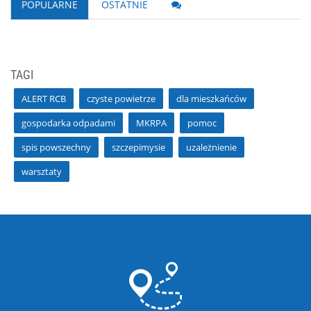
POPULARNE
OSTATNIE
TAGI
ALERT RCB
czyste powietrze
dla mieszkańców
gospodarka odpadami
MKRPA
pomoc
spis powszechny
szczepimysie
uzależnienie
warsztaty