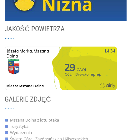
JAKOŚĆ POWIETRZA
GALERIE ZDJĘĆ
Mszana Dolna z lotu ptaka
Turystyka
Wydarzenia
Święto Górali Zagórzańskich i Kliszczackich