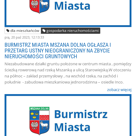
dla mieszkańców
gospodarka nieruchomościami
pią, 20 paź 2023, 12:13:33
BURMISTRZ MIASTA MSZANA DOLNA OGŁASZA I
PRZETARG USTNY NIEOGRANICZONY NA ZBYCIE
NIERUCHOMOŚCI GRUNTOWYCH
Niezabudowane działki gruntu położone w centrum miasta , pomiędzy
ścieżką rowerową nad rzeką Mszanką a ulicą Starowiejską.W otoczeniu
na północ – zakład przemysłowy , na wschód rzeka, na zachód i
południe - zabudowa mieszkaniowa jednorodzinna – osiedle Inco.
zobacz więcej