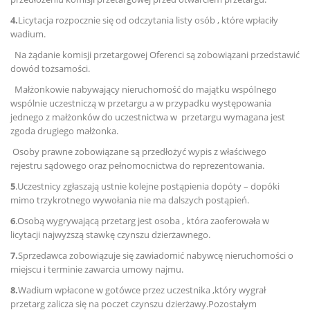
4.
Licytacja rozpocznie się od odczytania listy osób , które wpłaciły
wadium.
Na żądanie komisji przetargowej Oferenci są zobowiązani przedstawić
dowód tożsamości.
Małżonkowie nabywający nieruchomość do majątku wspólnego
wspólnie uczestniczą w przetargu a w przypadku występowania
jednego z małżonków do uczestnictwa w przetargu wymagana jest
zgoda drugiego małżonka.
Osoby prawne zobowiązane są przedłożyć wypis z właściwego
rejestru sądowego oraz pełnomocnictwa do reprezentowania.
5
.Uczestnicy zgłaszają ustnie kolejne postąpienia dopóty – dopóki
mimo trzykrotnego wywołania nie ma dalszych postąpień.
6
.Osobą wygrywającą przetarg jest osoba , która zaoferowała w
licytacji najwyższą stawkę czynszu dzierżawnego.
7.
Sprzedawca zobowiązuje się zawiadomić nabywcę nieruchomości o
miejscu i terminie zawarcia umowy najmu.
8.
Wadium wpłacone w gotówce przez uczestnika ,który wygrał
przetarg zalicza się na poczet czynszu dzierżawy.Pozostałym