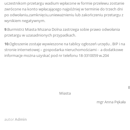
uczestnikom przetargu wadium wpłacone w formie przelewu zostanie
zwrócone na konto wpłacającego najpóźniej w terminie do trzech dni
po odwołaniu,zamknięciu,unieważnieniu lub zakończeniu przetargu z
wynikiem negatywnym.
9
.Burmistrz Miasta Mszana Dolna zastrzega sobie prawo odwołania
przetargu w uzasadnionych przypadkach.
10
.Ogłoszenie zostaje wywieszone na tablicy ogłoszeń urzędu , BIP i na
stronie internetowej – gospodarka nieruchomościami - a dodatkowe
informacje można uzyskać pod nr telefonu 18-3310059 w.204
Burmistr
Miasta
mgr Anna Pękała
autor
Admin