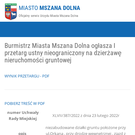
MIASTO
MSZANA DOLNA
Oficjalny serwis Urzędu Miasta Mszana Dolna
Burmistrz Miasta Mszana Dolna ogłasza I
przetarg ustny nieograniczony na dzierżawę
nieruchomości gruntowej
WYNIK PRZETARGU - PDF
POBIERZ TREŚĆ W PDF
numer Uchwały
XLVII/387/2022 z dnia 23 lutego 2022r
Rady Miejskiej
niezabudowane działki gruntu położone przy
opis
ul.Orkana , przy drodze wewnętrznej , zjazd z