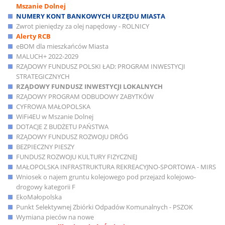
Mszanie Dolnej
NUMERY KONT BANKOWYCH URZĘDU MIASTA
Zwrot pieniędzy za olej napędowy - ROLNICY
Alerty RCB
eBOM dla mieszkańców Miasta
MALUCH+ 2022-2029
RZĄDOWY FUNDUSZ POLSKI ŁAD: PROGRAM INWESTYCJI
STRATEGICZNYCH
RZĄDOWY FUNDUSZ INWESTYCJI LOKALNYCH
RZĄDOWY PROGRAM ODBUDOWY ZABYTKÓW
CYFROWA MAŁOPOLSKA
WiFi4EU w Mszanie Dolnej
DOTACJE Z BUDŻETU PAŃSTWA
RZĄDOWY FUNDUSZ ROZWOJU DRÓG
BEZPIECZNY PIESZY
FUNDUSZ ROZWOJU KULTURY FIZYCZNEJ
MAŁOPOLSKA INFRASTRUKTURA REKREACYJNO-SPORTOWA - MIRS
Wniosek o najem gruntu kolejowego pod przejazd kolejowo-
drogowy kategorii F
EkoMałopolska
Punkt Selektywnej Zbiórki Odpadów Komunalnych - PSZOK
Wymiana pieców na nowe