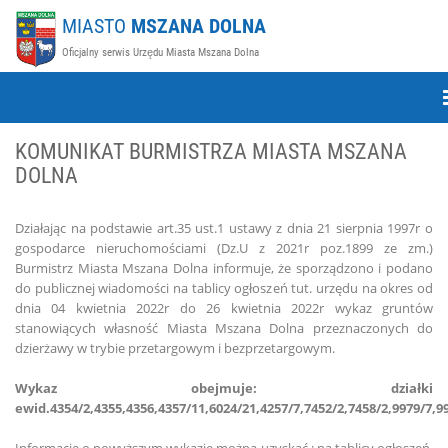
MIASTO
MSZANA DOLNA
Oficjalny serwis Urzędu Miasta Mszana Dolna
KOMUNIKAT BURMISTRZA MIASTA MSZANA
DOLNA
Działając na podstawie art.35 ust.1 ustawy z dnia 21 sierpnia 1997r o
gospodarce nieruchomościami (Dz.U z 2021r poz.1899 ze zm.)
Burmistrz Miasta Mszana Dolna informuje, że sporządzono i podano
do publicznej wiadomości na tablicy ogłoszeń tut. urzędu na okres od
dnia 04 kwietnia 2022r do 26 kwietnia 2022r wykaz gruntów
stanowiących własność Miasta Mszana Dolna przeznaczonych do
dzierżawy w trybie przetargowym i bezprzetargowym.
Wykaz obejmuje: działki
ewid.4354/2,4355,4356,4357/11,6024/21,4257/7,7452/2,7458/2,9979/7,9