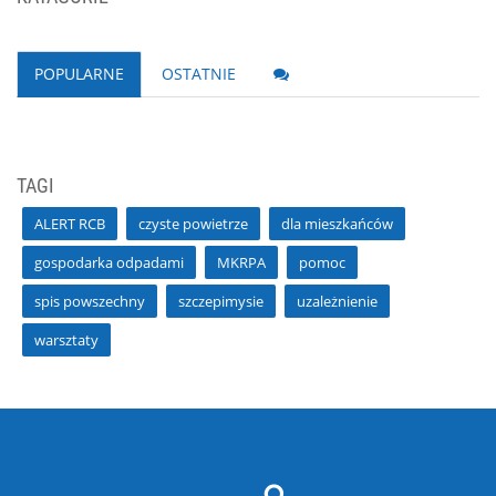
POPULARNE
OSTATNIE
TAGI
ALERT RCB
czyste powietrze
dla mieszkańców
gospodarka odpadami
MKRPA
pomoc
spis powszechny
szczepimysie
uzależnienie
warsztaty