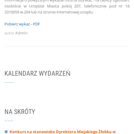
Informacje o powyższym wykazie można uzyskać : na tablicy ogłoszeń,
osobiście w Urzędzie Miasta pokój 207, telefonicznie pod nr 18
3310059 w.204 lub na stronie internetowej urzędu.
Pobierz wykaz - PDF
autor
Admin
KALENDARZ WYDARZEŃ
NA SKRÓTY
Konkurs na stanowisko Dyrektora Miejskiego Żłobka w