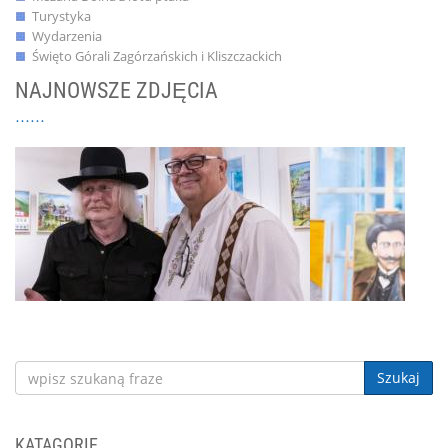
Turystyka
Wydarzenia
Święto Górali Zagórzańskich i Kliszczackich
NAJNOWSZE ZDJĘCIA
Szukaj
KATAGORIE