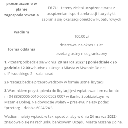
przeznaczenie w
F6 ZU – tereny zieleni urządzonej wraz z
planie
urządzeniami sportu,rekreacji i turystyki ,
zagospodarowania
zabrania się lokalizacji obiektów kubaturowych
wadium
100,00 zł
dzierżawa na okres 10 lat
forma oddania
przetarg ustny nieograniczony
1.
Przetarg odbędzie się w dniu
28 marca 2022r ( poniedziałek ) o
godzinie 12.00
w budynku Urzędu Miasta w Mszanie Dolnej
ul.Piłsudskiego 2 – sala narad.
2
.Przetarg będzie przeprowadzony w formie ustnej licytacji.
3.
Warunkiem przystąpienia do licytacji jest wpłata wadium na konto
nr 04 88080006 0010 0000 0563 0007 w Banku Spółdzielczym w
Mszanie Dolnej. Na dowodzie wpłaty – przelewu należy podać
“przetarg – działka 6024/24 ”.
Wadium należy wpłacić w taki sposób , aby w dniu
24 marca 2022r
znajdowało się na rachunku bankowym Urzędu Miasta Mszana Dolna.