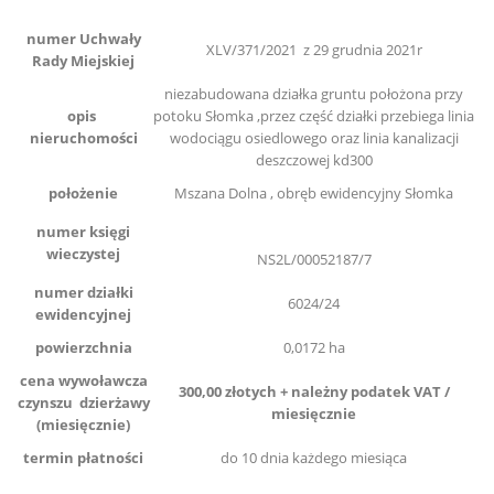
numer Uchwały
XLV/371/2021 z 29 grudnia 2021r
Rady Miejskiej
niezabudowana działka gruntu położona przy
opis
potoku Słomka ,przez część działki przebiega linia
nieruchomości
wodociągu osiedlowego oraz linia kanalizacji
deszczowej kd300
położenie
Mszana Dolna , obręb ewidencyjny Słomka
numer księgi
wieczystej
NS2L/00052187/7
numer działki
6024/24
ewidencyjnej
powierzchnia
0,0172 ha
cena wywoławcza
300,00 złotych + należny podatek VAT /
czynszu dzierżawy
miesięcznie
(miesięcznie)
termin płatności
do 10 dnia każdego miesiąca