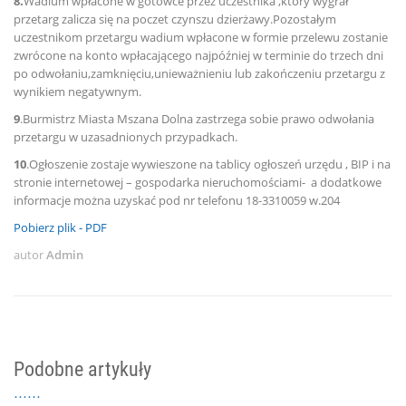
8.
Wadium wpłacone w gotówce przez uczestnika ,który wygrał
przetarg zalicza się na poczet czynszu dzierżawy.Pozostałym
uczestnikom przetargu wadium wpłacone w formie przelewu zostanie
zwrócone na konto wpłacającego najpóźniej w terminie do trzech dni
po odwołaniu,zamknięciu,unieważnieniu lub zakończeniu przetargu z
wynikiem negatywnym.
9
.Burmistrz Miasta Mszana Dolna zastrzega sobie prawo odwołania
przetargu w uzasadnionych przypadkach.
10
.Ogłoszenie zostaje wywieszone na tablicy ogłoszeń urzędu , BIP i na
stronie internetowej – gospodarka nieruchomościami- a dodatkowe
informacje można uzyskać pod nr telefonu 18-3310059 w.204
Pobierz plik - PDF
autor
Admin
Podobne artykuły