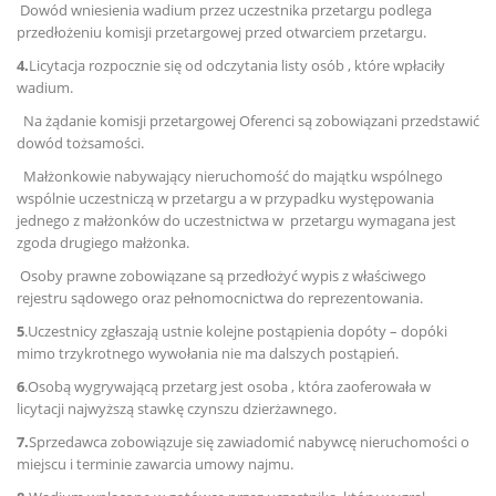
Dowód wniesienia wadium przez uczestnika przetargu podlega
przedłożeniu komisji przetargowej przed otwarciem przetargu.
4.
Licytacja rozpocznie się od odczytania listy osób , które wpłaciły
wadium.
Na żądanie komisji przetargowej Oferenci są zobowiązani przedstawić
dowód tożsamości.
Małżonkowie nabywający nieruchomość do majątku wspólnego
wspólnie uczestniczą w przetargu a w przypadku występowania
jednego z małżonków do uczestnictwa w przetargu wymagana jest
zgoda drugiego małżonka.
Osoby prawne zobowiązane są przedłożyć wypis z właściwego
rejestru sądowego oraz pełnomocnictwa do reprezentowania.
5
.Uczestnicy zgłaszają ustnie kolejne postąpienia dopóty – dopóki
mimo trzykrotnego wywołania nie ma dalszych postąpień.
6
.Osobą wygrywającą przetarg jest osoba , która zaoferowała w
licytacji najwyższą stawkę czynszu dzierżawnego.
7.
Sprzedawca zobowiązuje się zawiadomić nabywcę nieruchomości o
miejscu i terminie zawarcia umowy najmu.