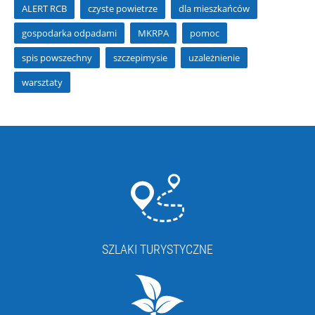
ALERT RCB
czyste powietrze
dla mieszkańców
gospodarka odpadami
MKRPA
pomoc
spis powszechny
szczepimysie
uzależnienie
warsztaty
SZLAKI TURYSTYCZNE