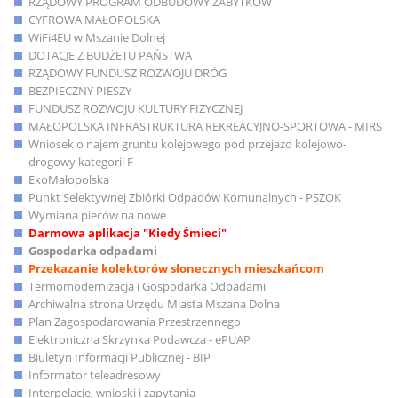
RZĄDOWY PROGRAM ODBUDOWY ZABYTKÓW
CYFROWA MAŁOPOLSKA
WiFi4EU w Mszanie Dolnej
DOTACJE Z BUDŻETU PAŃSTWA
RZĄDOWY FUNDUSZ ROZWOJU DRÓG
BEZPIECZNY PIESZY
FUNDUSZ ROZWOJU KULTURY FIZYCZNEJ
MAŁOPOLSKA INFRASTRUKTURA REKREACYJNO-SPORTOWA - MIRS
Wniosek o najem gruntu kolejowego pod przejazd kolejowo-
drogowy kategorii F
EkoMałopolska
Punkt Selektywnej Zbiórki Odpadów Komunalnych - PSZOK
Wymiana pieców na nowe
Darmowa aplikacja "Kiedy Śmieci"
Gospodarka odpadami
Przekazanie kolektorów słonecznych mieszkańcom
Termomodernizacja i Gospodarka Odpadami
Archiwalna strona Urzędu Miasta Mszana Dolna
Plan Zagospodarowania Przestrzennego
Elektroniczna Skrzynka Podawcza - ePUAP
Biuletyn Informacji Publicznej - BIP
Informator teleadresowy
Interpelacje, wnioski i zapytania