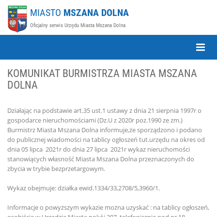
MIASTO
MSZANA DOLNA
Oficjalny serwis Urzędu Miasta Mszana Dolna
Toggle
Naviga
KOMUNIKAT BURMISTRZA MIASTA MSZANA
DOLNA
Działając na podstawie art.35 ust.1 ustawy z dnia 21 sierpnia 1997r o
gospodarce nieruchomościami (Dz.U z 2020r poz.1990 ze zm.)
Burmistrz Miasta Mszana Dolna informuje,że sporządzono i podano
do publicznej wiadomości na tablicy ogłoszeń tut.urzędu na okres od
dnia 05 lipca 2021r do dnia 27 lipca 2021r wykaz nieruchomości
stanowiących własność Miasta Mszana Dolna przeznaczonych do
zbycia w trybie bezprzetargowym.
Wykaz obejmuje: działka ewid.1334/33,2708/5,3960/1.
Informacje o powyższym wykazie można uzyskać : na tablicy ogłoszeń,