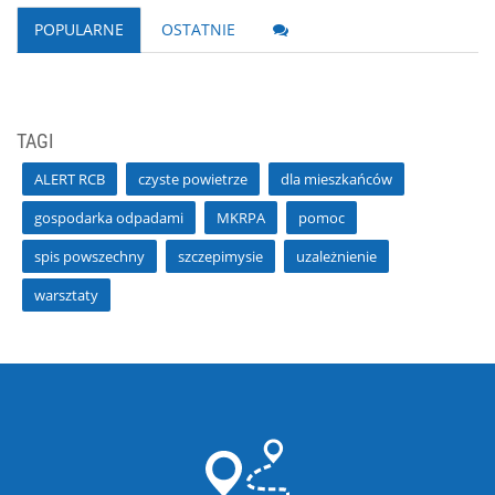
POPULARNE
OSTATNIE
TAGI
ALERT RCB
czyste powietrze
dla mieszkańców
gospodarka odpadami
MKRPA
pomoc
spis powszechny
szczepimysie
uzależnienie
warsztaty