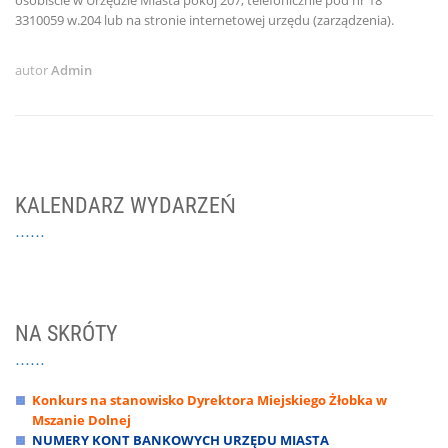
osobiście w Urzędzie Miasta pokój 207, telefonicznie pod nr 18
3310059 w.204 lub na stronie internetowej urzędu (zarządzenia).
autor
Admin
KALENDARZ WYDARZEŃ
NA SKRÓTY
Konkurs na stanowisko Dyrektora Miejskiego Żłobka w
Mszanie Dolnej
NUMERY KONT BANKOWYCH URZĘDU MIASTA