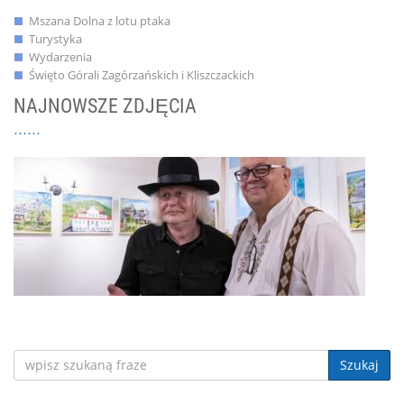
Mszana Dolna z lotu ptaka
Turystyka
Wydarzenia
Święto Górali Zagórzańskich i Kliszczackich
NAJNOWSZE ZDJĘCIA
Szukaj