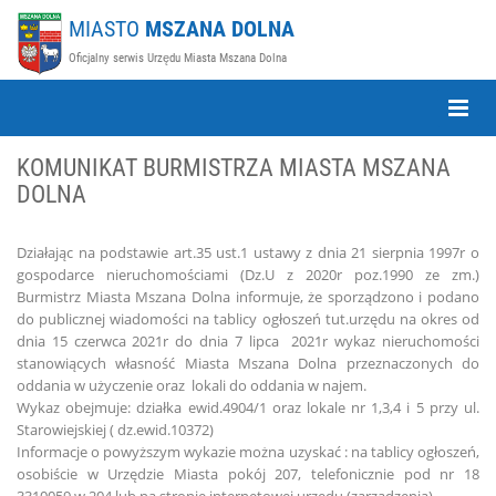
MIASTO
MSZANA DOLNA
Oficjalny serwis Urzędu Miasta Mszana Dolna
Toggle
Naviga
KOMUNIKAT BURMISTRZA MIASTA MSZANA
DOLNA
Działając na podstawie art.35 ust.1 ustawy z dnia 21 sierpnia 1997r o
gospodarce nieruchomościami (Dz.U z 2020r poz.1990 ze zm.)
Burmistrz Miasta Mszana Dolna informuje, że sporządzono i podano
do publicznej wiadomości na tablicy ogłoszeń tut.urzędu na okres od
dnia 15 czerwca 2021r do dnia 7 lipca 2021r wykaz nieruchomości
stanowiących własność Miasta Mszana Dolna przeznaczonych do
oddania w użyczenie oraz lokali do oddania w najem.
Wykaz obejmuje: działka ewid.4904/1 oraz lokale nr 1,3,4 i 5 przy ul.
Starowiejskiej ( dz.ewid.10372)
Informacje o powyższym wykazie można uzyskać : na tablicy ogłoszeń,
osobiście w Urzędzie Miasta pokój 207, telefonicznie pod nr 18