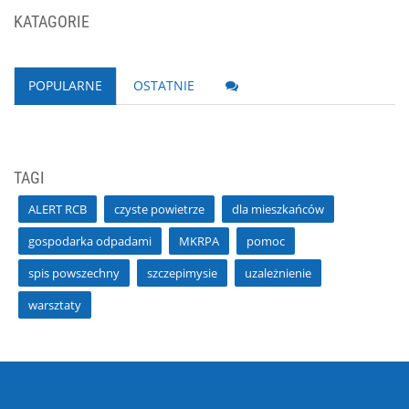
KATAGORIE
POPULARNE
OSTATNIE
TAGI
ALERT RCB
czyste powietrze
dla mieszkańców
gospodarka odpadami
MKRPA
pomoc
spis powszechny
szczepimysie
uzależnienie
warsztaty