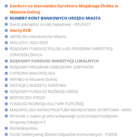
Konkurs na stanowisko Dyrektora Miejskiego Żłobka w
Mszanie Dolnej
NUMERY KONT BANKOWYCH URZĘDU MIASTA
Zwrot pieniędzy za olej napędowy - ROLNICY
Alerty RCB
eBOM dla mieszkańców Miasta
MALUCH+ 2022-2029
RZĄDOWY FUNDUSZ POLSKI ŁAD: PROGRAM INWESTYCJI
STRATEGICZNYCH
RZĄDOWY FUNDUSZ INWESTYCJI LOKALNYCH
RZĄDOWY PROGRAM ODBUDOWY ZABYTKÓW
CYFROWA MAŁOPOLSKA
WiFi4EU w Mszanie Dolnej
DOTACJE Z BUDŻETU PAŃSTWA
RZĄDOWY FUNDUSZ ROZWOJU DRÓG
BEZPIECZNY PIESZY
FUNDUSZ ROZWOJU KULTURY FIZYCZNEJ
MAŁOPOLSKA INFRASTRUKTURA REKREACYJNO-SPORTOWA - MIRS
Wniosek o najem gruntu kolejowego pod przejazd kolejowo-
drogowy kategorii F
EkoMałopolska
Punkt Selektywnej Zbiórki Odpadów Komunalnych - PSZOK