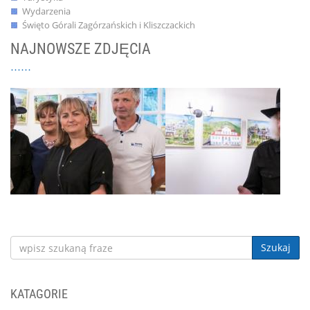
Wydarzenia
Święto Górali Zagórzańskich i Kliszczackich
NAJNOWSZE ZDJĘCIA
Szukaj
KATAGORIE