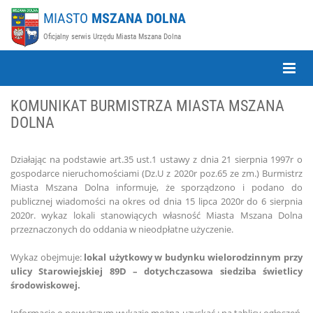
MIASTO
MSZANA DOLNA
Oficjalny serwis Urzędu Miasta Mszana Dolna
Toggle
Naviga
KOMUNIKAT BURMISTRZA MIASTA MSZANA
DOLNA
Działając na podstawie art.35 ust.1 ustawy z dnia 21 sierpnia 1997r o
gospodarce nieruchomościami (Dz.U z 2020r poz.65 ze zm.) Burmistrz
Miasta Mszana Dolna informuje, że sporządzono i podano do
publicznej wiadomości na okres od dnia 15 lipca 2020r do 6 sierpnia
2020r. wykaz lokali stanowiących własność Miasta Mszana Dolna
przeznaczonych do oddania w nieodpłatne użyczenie.
Wykaz obejmuje:
lokal użytkowy w budynku wielorodzinnym przy
ulicy Starowiejskiej 89D – dotychczasowa siedziba świetlicy
środowiskowej.