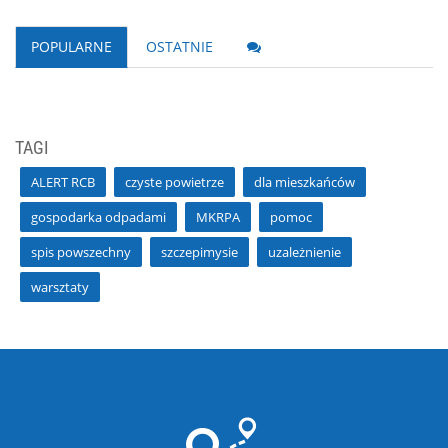
POPULARNE
OSTATNIE
TAGI
ALERT RCB
czyste powietrze
dla mieszkańców
gospodarka odpadami
MKRPA
pomoc
spis powszechny
szczepimysie
uzależnienie
warsztaty