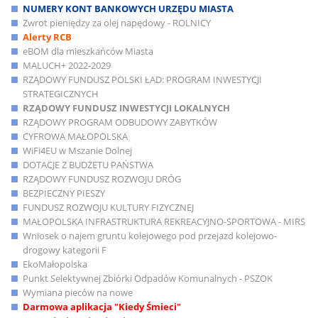
NUMERY KONT BANKOWYCH URZĘDU MIASTA
Zwrot pieniędzy za olej napędowy - ROLNICY
Alerty RCB
eBOM dla mieszkańców Miasta
MALUCH+ 2022-2029
RZĄDOWY FUNDUSZ POLSKI ŁAD: PROGRAM INWESTYCJI
STRATEGICZNYCH
RZĄDOWY FUNDUSZ INWESTYCJI LOKALNYCH
RZĄDOWY PROGRAM ODBUDOWY ZABYTKÓW
CYFROWA MAŁOPOLSKA
WiFi4EU w Mszanie Dolnej
DOTACJE Z BUDŻETU PAŃSTWA
RZĄDOWY FUNDUSZ ROZWOJU DRÓG
BEZPIECZNY PIESZY
FUNDUSZ ROZWOJU KULTURY FIZYCZNEJ
MAŁOPOLSKA INFRASTRUKTURA REKREACYJNO-SPORTOWA - MIRS
Wniosek o najem gruntu kolejowego pod przejazd kolejowo-
drogowy kategorii F
EkoMałopolska
Punkt Selektywnej Zbiórki Odpadów Komunalnych - PSZOK
Wymiana pieców na nowe
Darmowa aplikacja "Kiedy Śmieci"