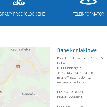
GRAMY PROEKOLOGICZNE
TELEINFORMATOR
Dane kontaktowe
Dane kontaktowe Urząd Miasta Msz
Dolna
ul. Piłsudskiego 2
34-730 Mszana Dolna e-mail:
miasto@mszana-dolna.pl
www.mszana-dolna.pl
NIP: 737-10-08-784
REGON: 000525487
Czynne w godzinach: