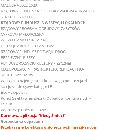
MALUCH+ 2022-2029
RZĄDOWY FUNDUSZ POLSKI ŁAD: PROGRAM INWESTYCJI
STRATEGICZNYCH
RZĄDOWY FUNDUSZ INWESTYCJI LOKALNYCH
RZĄDOWY PROGRAM ODBUDOWY ZABYTKÓW
CYFROWA MAŁOPOLSKA
WiFi4EU w Mszanie Dolnej
DOTACJE Z BUDŻETU PAŃSTWA
RZĄDOWY FUNDUSZ ROZWOJU DRÓG
BEZPIECZNY PIESZY
FUNDUSZ ROZWOJU KULTURY FIZYCZNEJ
MAŁOPOLSKA INFRASTRUKTURA REKREACYJNO-
SPORTOWA - MIRS
Wniosek o najem gruntu kolejowego pod przejazd
kolejowo-drogowy kategorii F
EkoMałopolska
Punkt Selektywnej Zbiórki Odpadów Komunalnych -
PSZOK
Wymiana pieców na nowe
Darmowa aplikacja "Kiedy Śmieci"
Gospodarka odpadami
Przekazanie kolektorów słonecznych mieszkańcom