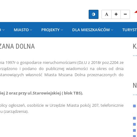
D
MIASTO
PROJEKTY
DLA MIESZKAŃCÓW
TURYST
ZANA DOLNA
K
rpnia 1997r o gospodarce nieruchomościami (Dz.U z 2018r poz.2204 ze
orządzono i podano do publicznej wiadomości na okres od dnia
 stanowiących własność Miasta Mszana Dolna przeznaczonych do
N
 2 oraz przy ul.Starowiejskiej ( blok TBS).
cy ogłoszeń, osobiście w Urzędzie Miasta pokój 207, telefonicznie
u (zarządzenia).