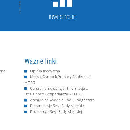
INWESTYCJE
Ważne linki
ana
Opieka medyczna
Miejski Ośrodek Pomocy Społecznej -
MOPS
Centralna Ewidencja i Informacja o
Działalności Gospodarczej - CEiDG
Archiwalne wydania Pod Lubogoszczą
Retransmisje Sesji Rady Miejskiej
Protokoły z Sesji Rady Miejskiej