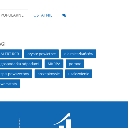
POPULARNE
OSTATNIE
AGI
ALERT RCB
czyste powietrze
dla mieszkańców
gospodarka odpadami
MKRPA
pomoc
spis powszechny
szczepimysie
uzależnienie
warsztaty