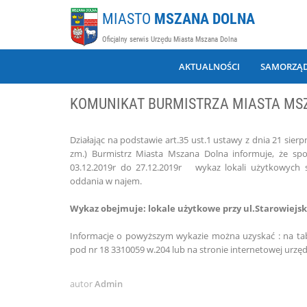
MIASTO
MSZANA DOLNA
Oficjalny serwis Urzędu Miasta Mszana Dolna
AKTUALNOŚCI
SAMORZĄ
KOMUNIKAT BURMISTRZA MIASTA MS
Działając na podstawie art.35 ust.1 ustawy z dnia 21 sie
zm.) Burmistrz Miasta Mszana Dolna informuje, że sp
03.12.2019r do 27.12.2019r wykaz lokali użytkowych
oddania w najem.
Wykaz obejmuje: lokale użytkowe przy ul.Starowiejskiej
Informacje o powyższym wykazie można uzyskać : na tabli
pod nr 18 3310059 w.204 lub na stronie internetowej urzęd
autor
Admin