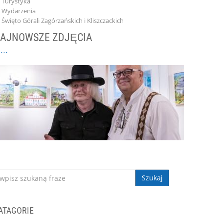
Turystyka
Wydarzenia
Święto Górali Zagórzańskich i Kliszczackich
AJNOWSZE ZDJĘCIA
Szukaj
ATAGORIE