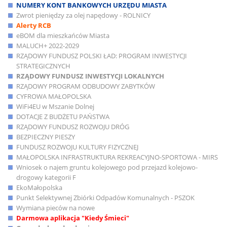
NUMERY KONT BANKOWYCH URZĘDU MIASTA
Zwrot pieniędzy za olej napędowy - ROLNICY
Alerty RCB
eBOM dla mieszkańców Miasta
MALUCH+ 2022-2029
RZĄDOWY FUNDUSZ POLSKI ŁAD: PROGRAM INWESTYCJI
STRATEGICZNYCH
RZĄDOWY FUNDUSZ INWESTYCJI LOKALNYCH
RZĄDOWY PROGRAM ODBUDOWY ZABYTKÓW
CYFROWA MAŁOPOLSKA
WiFi4EU w Mszanie Dolnej
DOTACJE Z BUDŻETU PAŃSTWA
RZĄDOWY FUNDUSZ ROZWOJU DRÓG
BEZPIECZNY PIESZY
FUNDUSZ ROZWOJU KULTURY FIZYCZNEJ
MAŁOPOLSKA INFRASTRUKTURA REKREACYJNO-SPORTOWA - MIRS
Wniosek o najem gruntu kolejowego pod przejazd kolejowo-
drogowy kategorii F
EkoMałopolska
Punkt Selektywnej Zbiórki Odpadów Komunalnych - PSZOK
Wymiana pieców na nowe
Darmowa aplikacja "Kiedy Śmieci"