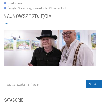
Wydarzenia
Święto Górali Zagórzańskich i Kliszczackich
NAJNOWSZE ZDJĘCIA
Szukaj
KATAGORIE