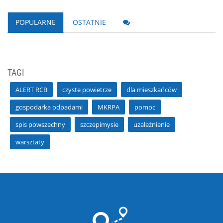
POPULARNE
OSTATNIE
TAGI
ALERT RCB
czyste powietrze
dla mieszkańców
gospodarka odpadami
MKRPA
pomoc
spis powszechny
szczepimysie
uzależnienie
warsztaty