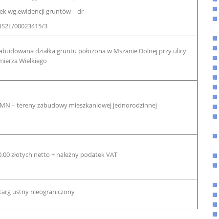
ek wg.ewidencji gruntów – dr
S2L/00023415/3
abudowana działka gruntu położona w Mszanie Dolnej przy ulicy
mierza Wielkiego
 MN – tereny zabudowy mieszkaniowej jednorodzinnej
0,00 złotych netto + należny podatek VAT
targ ustny nieograniczony