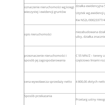
działka ewidencyjna 
oznaczenie nieruchomości wg.księgi
wieczystej i ewidencji gruntów
Użytek wg.ewidencji 
Kw NS2L/00023377/4
niezabudowana działk
opis nieruchomości
ulicy, działka znacz
przeznaczenie nieruchomości i
C 55 MN/Z – tereny z
sposób jej zagospodarowania
częściowo liniami roz
cena wywoławcza sprzedaży netto
4 800,00 złotych net
Sposób przekazania
Przetarg ustny nieog