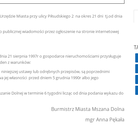
rzędzie Miasta przy ulicy Piłsudskiego 2 na okres 21 dni tj.od dnia
o publicznej wiadomości przez ogłoszenie na stronie internetowej
T
z dnia 21 sierpnia 1997r o gospodarce nieruchomościami przysługuje
eden z warunków:
 niniejszej ustawy lub odrębnych przepisów, są poprzednimi
 jej własności przed dniem 5 grudnia 1990r albo jego
szanie Dolnej w terminie 6 tygodni licząc od dnia podania wykazu do
Burmistrz Miasta Mszana Dolna
mgr Anna Pękała