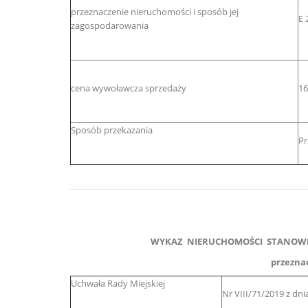
przeznaczenie nieruchomości i sposób jej
E 
zagospodarowania
cena wywoławcza sprzedaży
16
Sposób przekazania
Pr
WYKAZ NIERUCHOMOŚCI STANOWI
przezna
Uchwała Rady Miejskiej
Nr VIII/71/2019 z dni