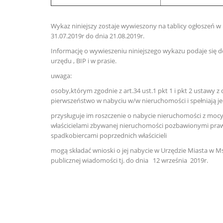
Wykaz niniejszy zostaje wywieszony na tablicy ogłoszeń w U
31.07.2019r do dnia 21.08.2019r.
Informację o wywieszeniu niniejszego wykazu podaje się d
urzędu , BIP i w prasie.
uwaga:
osoby,którym zgodnie z art.34 ust.1 pkt 1 i pkt 2 ustawy 
pierwszeństwo w nabyciu w/w nieruchomości i spełniają j
przysługuje im roszczenie o nabycie nieruchomości z mocy
właścicielami zbywanej nieruchomości pozbawionymi prawa
spadkobiercami poprzednich właścicieli
mogą składać wnioski o jej nabycie w Urzędzie Miasta w M
publicznej wiadomości tj. do dnia 12 września 2019r.