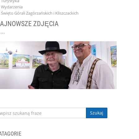
Turystyka
Wydarzenia
Święto Górali Zagórzańskich i Kliszczackich
AJNOWSZE ZDJĘCIA
Szukaj
ATAGORIE