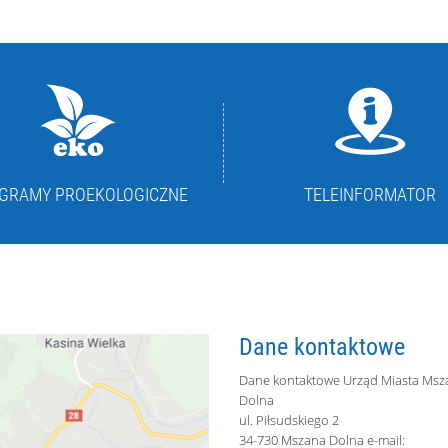
GRAMY PROEKOLOGICZNE
TELEINFORMATOR
Dane kontaktowe
Dane kontaktowe Urząd Miasta Msz
Dolna
ul. Piłsudskiego 2
34-730 Mszana Dolna e-mail: