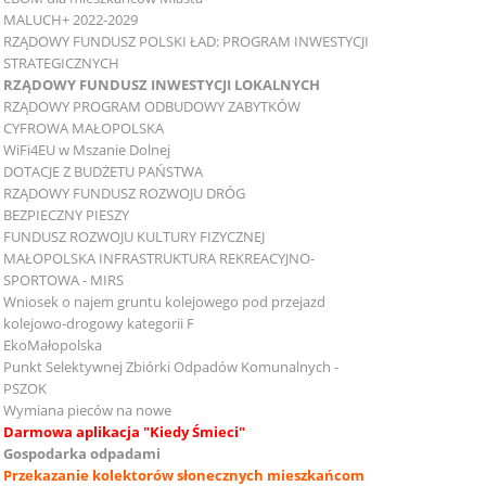
MALUCH+ 2022-2029
RZĄDOWY FUNDUSZ POLSKI ŁAD: PROGRAM INWESTYCJI
STRATEGICZNYCH
RZĄDOWY FUNDUSZ INWESTYCJI LOKALNYCH
RZĄDOWY PROGRAM ODBUDOWY ZABYTKÓW
CYFROWA MAŁOPOLSKA
WiFi4EU w Mszanie Dolnej
DOTACJE Z BUDŻETU PAŃSTWA
RZĄDOWY FUNDUSZ ROZWOJU DRÓG
BEZPIECZNY PIESZY
FUNDUSZ ROZWOJU KULTURY FIZYCZNEJ
MAŁOPOLSKA INFRASTRUKTURA REKREACYJNO-
SPORTOWA - MIRS
Wniosek o najem gruntu kolejowego pod przejazd
kolejowo-drogowy kategorii F
EkoMałopolska
Punkt Selektywnej Zbiórki Odpadów Komunalnych -
PSZOK
Wymiana pieców na nowe
Darmowa aplikacja "Kiedy Śmieci"
Gospodarka odpadami
Przekazanie kolektorów słonecznych mieszkańcom