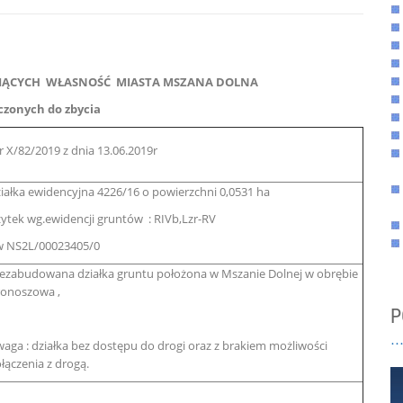
ĄCYCH WŁASNOŚĆ MIASTA MSZANA DOLNA
czonych do zbycia
 X/82/2019 z dnia 13.06.2019r
iałka ewidencyjna 4226/16 o powierzchni 0,0531 ha
ytek wg.ewidencji gruntów : RIVb,Lzr-RV
 NS2L/00023405/0
ezabudowana działka gruntu położona w Mszanie Dolnej w obrębie
onoszowa ,
P
aga : działka bez dostępu do drogi oraz z brakiem możliwości
łączenia z drogą.