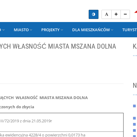
D
MIASTO
PROJEKTY
DLA MIESZKAŃCÓW
TURYST
YCH WŁASNOŚĆ MIASTA MSZANA DOLNA
K
N
ĄCYCH WŁASNOŚĆ MIASTA MSZANA DOLNA
czonych do zbycia
III/72/2019 z dnia 21.05.2019r
łka ewidencyjna 4228/4 o powierzchni 0,0173 ha