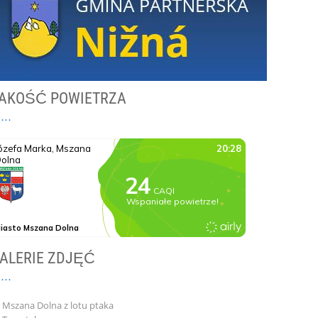
AKOŚĆ POWIETRZA
ALERIE ZDJĘĆ
Mszana Dolna z lotu ptaka