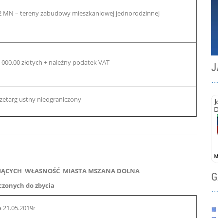
2 MN – tereny zabudowy mieszkaniowej jednorodzinnej
 000,00 złotych + należny podatek VAT
J
zetarg ustny nieograniczony
ĄCYCH WŁASNOŚĆ MIASTA MSZANA DOLNA
G
czonych do zbycia
a 21.05.2019r