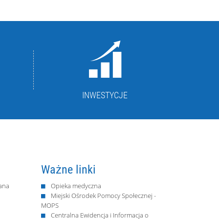
INWESTYCJE
Ważne linki
ana
Opieka medyczna
Miejski Ośrodek Pomocy Społecznej -
MOPS
Centralna Ewidencja i Informacja o