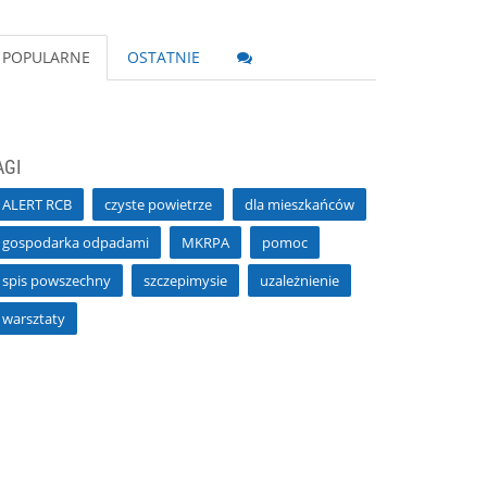
POPULARNE
OSTATNIE
AGI
ALERT RCB
czyste powietrze
dla mieszkańców
gospodarka odpadami
MKRPA
pomoc
spis powszechny
szczepimysie
uzależnienie
warsztaty