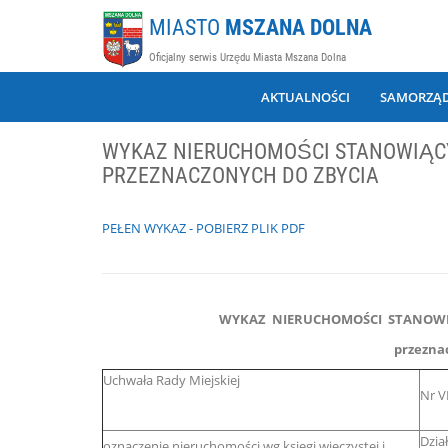
MIASTO
MSZANA DOLNA
Oficjalny serwis Urzędu Miasta Mszana Dolna
AKTUALNOŚCI
SAMORZĄ
WYKAZ NIERUCHOMOŚCI STANOWIĄC
PRZEZNACZONYCH DO ZBYCIA
PEŁEN WYKAZ - POBIERZ PLIK PDF
WYKAZ NIERUCHOMOŚCI STANOWI
przezna
Uchwała Rady Miejskiej
Nr V
Dzia
oznaczenie nieruchomości wg.księgi wieczystej i