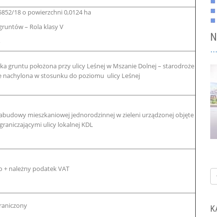
5852/18 o powierzchni 0,0124 ha
gruntów – Rola klasy V
N
a gruntu położona przy ulicy Leśnej w Mszanie Dolnej – starodroże
nie nachylona w stosunku do poziomu ulicy Leśnej
abudowy mieszkaniowej jednorodzinnej w zieleni urządzonej objęte
graniczającymi ulicy lokalnej KDL
to + należny podatek VAT
raniczony
K