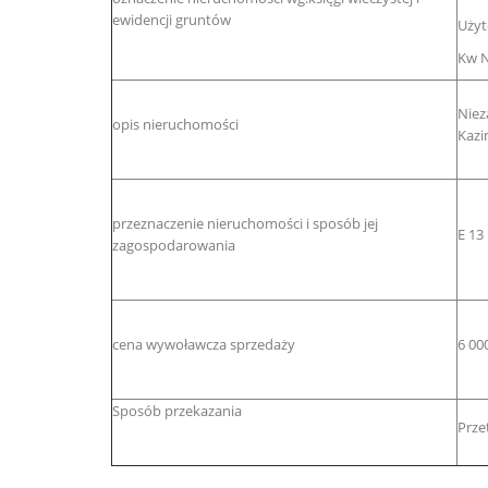
ewidencji gruntów
Użyt
Kw N
Niez
opis nieruchomości
Kazi
przeznaczenie nieruchomości i sposób jej
E 13
zagospodarowania
cena wywoławcza sprzedaży
6 00
Sposób przekazania
Prze