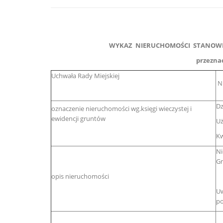
WYKAZ NIERUCHOMOŚCI STANOWI
przezna
Uchwała Rady Miejskiej
Nr
Dz
oznaczenie nieruchomości wg.księgi wieczystej i
ewidencji gruntów
Uż
Kw
Ni
Gr
opis nieruchomości
Uw
po