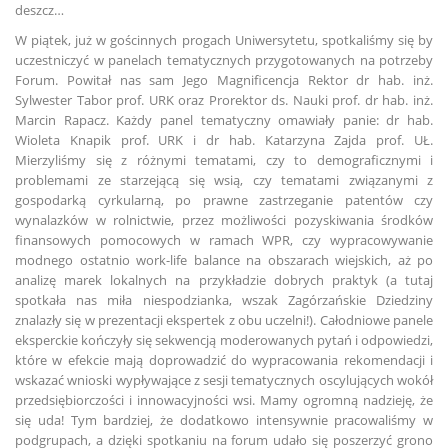
deszcz…
W piątek, już w gościnnych progach Uniwersytetu, spotkaliśmy się by
uczestniczyć w panelach tematycznych przygotowanych na potrzeby
Forum. Powitał nas sam Jego Magnificencja Rektor dr hab. inż.
Sylwester Tabor prof. URK oraz Prorektor ds. Nauki prof. dr hab. inż.
Marcin Rapacz. Każdy panel tematyczny omawiały panie: dr hab.
Wioleta Knapik prof. URK i dr hab. Katarzyna Zajda prof. UŁ.
Mierzyliśmy się z różnymi tematami, czy to demograficznymi i
problemami ze starzejącą się wsią, czy tematami związanymi z
gospodarką cyrkularną, po prawne zastrzeganie patentów czy
wynalazków w rolnictwie, przez możliwości pozyskiwania środków
finansowych pomocowych w ramach WPR, czy wypracowywanie
modnego ostatnio work-life balance na obszarach wiejskich, aż po
analizę marek lokalnych na przykładzie dobrych praktyk (a tutaj
spotkała nas miła niespodzianka, wszak Zagórzańskie Dziedziny
znalazły się w prezentacji ekspertek z obu uczelni!). Całodniowe panele
eksperckie kończyły się sekwencją moderowanych pytań i odpowiedzi,
które w efekcie mają doprowadzić do wypracowania rekomendacji i
wskazać wnioski wypływające z sesji tematycznych oscylujących wokół
przedsiębiorczości i innowacyjności wsi. Mamy ogromną nadzieję, że
się uda! Tym bardziej, że dodatkowo intensywnie pracowaliśmy w
podgrupach, a dzięki spotkaniu na forum udało się poszerzyć grono