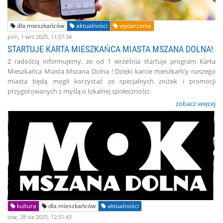
dla mieszkańców
aktualności
wydarzenia
pon, 1 wrz 2025, 11:57:34
STARTUJE KARTA MIESZKAŃCA MIASTA MSZANA DOLNA!
Z radością informujemy, że od 1 września startuje program Karta
Mieszkańca Miasta Mszana Dolna ! Dzięki karcie mieszkańcy naszego
miasta będą mogli korzystać ze specjalnych zniżek i promocji
przygotowanych z myślą o lokalnej społeczności.
zobacz więcej
kultura
dla mieszkańców
aktualności
czw, 28 sie 2025, 12:51:43