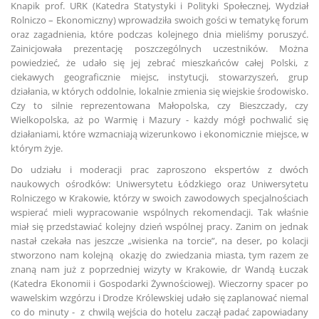
Knapik prof. URK (Katedra Statystyki i Polityki Społecznej, Wydział
Rolniczo – Ekonomiczny) wprowadziła swoich gości w tematykę forum
oraz zagadnienia, które podczas kolejnego dnia mieliśmy poruszyć.
Zainicjowała prezentację poszczególnych uczestników. Można
powiedzieć, że udało się jej zebrać mieszkańców całej Polski, z
ciekawych geograficznie miejsc, instytucji, stowarzyszeń, grup
działania, w których oddolnie, lokalnie zmienia się wiejskie środowisko.
Czy to silnie reprezentowana Małopolska, czy Bieszczady, czy
Wielkopolska, aż po Warmię i Mazury - każdy mógł pochwalić się
działaniami, które wzmacniają wizerunkowo i ekonomicznie miejsce, w
którym żyje.
Do udziału i moderacji prac zaproszono ekspertów z dwóch
naukowych ośrodków: Uniwersytetu Łódzkiego oraz Uniwersytetu
Rolniczego w Krakowie, którzy w swoich zawodowych specjalnościach
wspierać mieli wypracowanie wspólnych rekomendacji. Tak właśnie
miał się przedstawiać kolejny dzień wspólnej pracy. Zanim on jednak
nastał czekała nas jeszcze „wisienka na torcie”, na deser, po kolacji
stworzono nam kolejną okazję do zwiedzania miasta, tym razem ze
znaną nam już z poprzedniej wizyty w Krakowie, dr Wandą Łuczak
(Katedra Ekonomii i Gospodarki Żywnościowej). Wieczorny spacer po
wawelskim wzgórzu i Drodze Królewskiej udało się zaplanować niemal
co do minuty - z chwilą wejścia do hotelu zaczął padać zapowiadany