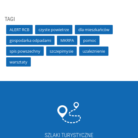
TAGI
ALERT RCB
czyste powietrze
dla mieszkańców
gospodarka odpadami
MKRPA
pomoc
spis powszechny
szczepimysie
uzależnienie
warsztaty
SZLAKI TURYSTYCZNE