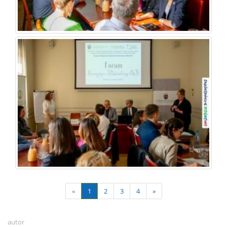
«
1
2
3
4
»
autor