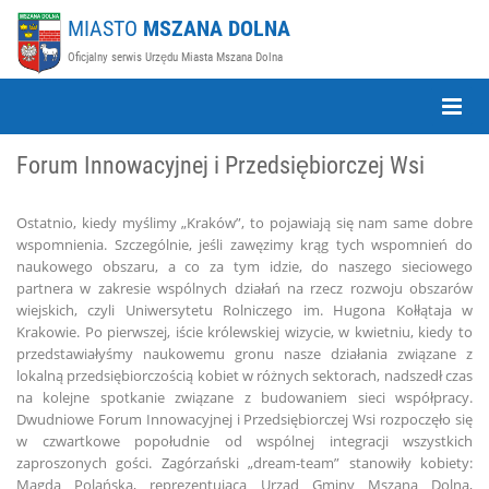
MIASTO
MSZANA DOLNA
Oficjalny serwis Urzędu Miasta Mszana Dolna
Toggle
Naviga
Forum Innowacyjnej i Przedsiębiorczej Wsi
Ostatnio, kiedy myślimy „Kraków”, to pojawiają się nam same dobre
wspomnienia. Szczególnie, jeśli zawęzimy krąg tych wspomnień do
naukowego obszaru, a co za tym idzie, do naszego sieciowego
partnera w zakresie wspólnych działań na rzecz rozwoju obszarów
wiejskich, czyli Uniwersytetu Rolniczego im. Hugona Kołłątaja w
Krakowie. Po pierwszej, iście królewskiej wizycie, w kwietniu, kiedy to
przedstawiałyśmy naukowemu gronu nasze działania związane z
lokalną przedsiębiorczością kobiet w różnych sektorach, nadszedł czas
na kolejne spotkanie związane z budowaniem sieci współpracy.
Dwudniowe Forum Innowacyjnej i Przedsiębiorczej Wsi rozpoczęło się
w czwartkowe popołudnie od wspólnej integracji wszystkich
zaproszonych gości. Zagórzański „dream-team” stanowiły kobiety:
Magda Polańska, reprezentująca Urząd Gminy Mszana Dolna,