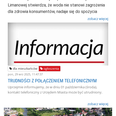
Limanowej stwierdza, że woda
nie stanowi zagrożenia
dla zdrowia konsumentów, nadaje się do spożycia
zobacz więcej
dla mieszkańców
ogłoszenia
pon, 29 wrz 2025, 11:47:37
TRUDNOŚCI Z POŁĄCZENIEM TELEFONICZNYM
Uprzejmie informujemy, że w dniu 01 października (środa),
kontakt telefoniczny z Urzędem Miasta może być utrudniony.
zobacz więcej