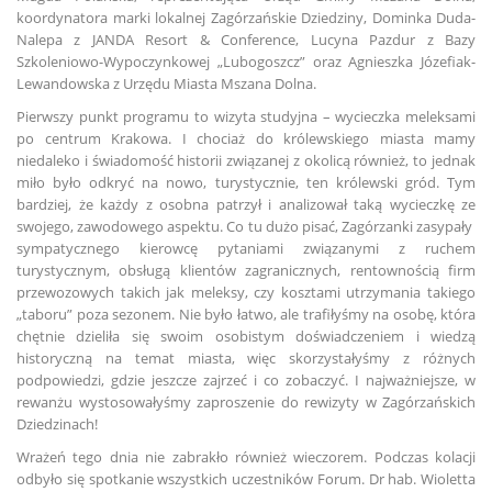
koordynatora marki lokalnej Zagórzańskie Dziedziny, Dominka Duda-
Nalepa z JANDA Resort & Conference, Lucyna Pazdur z Bazy
Szkoleniowo-Wypoczynkowej „Lubogoszcz” oraz Agnieszka Józefiak-
Lewandowska z Urzędu Miasta Mszana Dolna.
Pierwszy punkt programu to wizyta studyjna – wycieczka meleksami
po centrum Krakowa. I chociaż do królewskiego miasta mamy
niedaleko i świadomość historii związanej z okolicą również, to jednak
miło było odkryć na nowo, turystycznie, ten królewski gród. Tym
bardziej, że każdy z osobna patrzył i analizował taką wycieczkę ze
swojego, zawodowego aspektu. Co tu dużo pisać, Zagórzanki zasypały
sympatycznego kierowcę pytaniami związanymi z ruchem
turystycznym, obsługą klientów zagranicznych, rentownością firm
przewozowych takich jak meleksy, czy kosztami utrzymania takiego
„taboru” poza sezonem. Nie było łatwo, ale trafiłyśmy na osobę, która
chętnie dzieliła się swoim osobistym doświadczeniem i wiedzą
historyczną na temat miasta, więc skorzystałyśmy z różnych
podpowiedzi, gdzie jeszcze zajrzeć i co zobaczyć. I najważniejsze, w
rewanżu wystosowałyśmy zaproszenie do rewizyty w Zagórzańskich
Dziedzinach!
Wrażeń tego dnia nie zabrakło również wieczorem. Podczas kolacji
odbyło się spotkanie wszystkich uczestników Forum. Dr hab. Wioletta