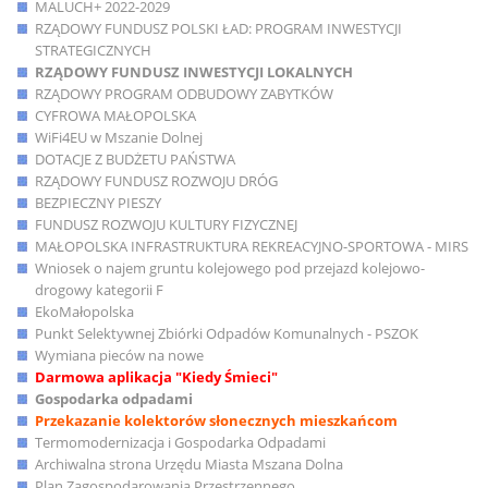
MALUCH+ 2022-2029
RZĄDOWY FUNDUSZ POLSKI ŁAD: PROGRAM INWESTYCJI
STRATEGICZNYCH
RZĄDOWY FUNDUSZ INWESTYCJI LOKALNYCH
RZĄDOWY PROGRAM ODBUDOWY ZABYTKÓW
CYFROWA MAŁOPOLSKA
WiFi4EU w Mszanie Dolnej
DOTACJE Z BUDŻETU PAŃSTWA
RZĄDOWY FUNDUSZ ROZWOJU DRÓG
BEZPIECZNY PIESZY
FUNDUSZ ROZWOJU KULTURY FIZYCZNEJ
MAŁOPOLSKA INFRASTRUKTURA REKREACYJNO-SPORTOWA - MIRS
Wniosek o najem gruntu kolejowego pod przejazd kolejowo-
drogowy kategorii F
EkoMałopolska
Punkt Selektywnej Zbiórki Odpadów Komunalnych - PSZOK
Wymiana pieców na nowe
Darmowa aplikacja "Kiedy Śmieci"
Gospodarka odpadami
Przekazanie kolektorów słonecznych mieszkańcom
Termomodernizacja i Gospodarka Odpadami
Archiwalna strona Urzędu Miasta Mszana Dolna
Plan Zagospodarowania Przestrzennego