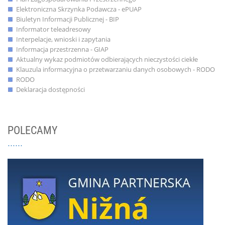
Elektroniczna Skrzynka Podawcza - ePUAP
Biuletyn Informacji Publicznej - BIP
Informator teleadresowy
Interpelacje, wnioski i zapytania
Informacja przestrzenna - GIAP
Aktualny wykaz podmiotów odbierających nieczystości ciekłe
Klauzula informacyjna o przetwarzaniu danych osobowych - RODO
RODO
Deklaracja dostępności
POLECAMY