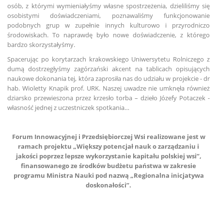
osób, z którymi wymieniałyśmy własne spostrzeżenia, dzieliliśmy się
osobistymi doświadczeniami, poznawaliśmy funkcjonowanie
podobnych grup w zupełnie innych kulturowo i przyrodniczo
środowiskach. To naprawdę było nowe doświadczenie, z którego
bardzo skorzystałyśmy.
Spacerując po korytarzach krakowskiego Uniwersytetu Rolniczego z
dumą dostrzegłyśmy zagórzański akcent na tablicach opisujących
naukowe dokonania tej, która zaprosiła nas do udziału w projekcie - dr
hab. Wioletty Knapik prof. URK. Naszej uwadze nie umknęła również
dziarsko przewieszona przez krzesło torba – dzieło Józefy Potaczek -
własność jednej z uczestniczek spotkania…
Forum Innowacyjnej i Przedsiębiorczej Wsi realizowane jest w
ramach projektu „Większy potencjał nauk o zarządzaniu i
jakości poprzez lepsze wykorzystanie kapitału polskiej wsi”,
finansowanego ze środków budżetu państwa w zakresie
programu Ministra Nauki pod nazwą „Regionalna inicjatywa
doskonałości”.