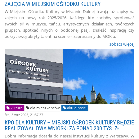
ZAJĘCIA W MIEJSKIM OŚRODKU KULTURY
W Miejskim Ośrodku Kultury w Mszanie Dolnej trwają już zapisy na
zajęcia na nowy rok 2025/2026. Każdego kto chciałby spróbować
swoich sił w muzyce, tańcu, artystycznych działaniach, twórczych
grupach, spotkać innych o podobnej pasji, znaleźć inspirację czy
odkryć swój ukryty talent na scenie – zapraszamy do MOK'u.
zobacz więcej
kultura
dla mieszkańców
aktualności
śro, 3 wrz 2025, 21:57:37
KPO DLA KULTURY – MIEJSKI OŚRODEK KULTURY BĘDZIE
REALIZOWAŁ DWA WNIOSKI ZA PONAD 200 TYS. ZŁ
Dobra informacja dotarła do naszej instytucji kultury z Warszawy. W