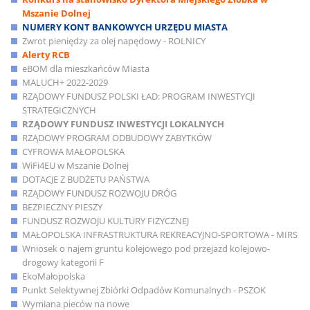
Mszanie Dolnej
NUMERY KONT BANKOWYCH URZĘDU MIASTA
Zwrot pieniędzy za olej napędowy - ROLNICY
Alerty RCB
eBOM dla mieszkańców Miasta
MALUCH+ 2022-2029
RZĄDOWY FUNDUSZ POLSKI ŁAD: PROGRAM INWESTYCJI
STRATEGICZNYCH
RZĄDOWY FUNDUSZ INWESTYCJI LOKALNYCH
RZĄDOWY PROGRAM ODBUDOWY ZABYTKÓW
CYFROWA MAŁOPOLSKA
WiFi4EU w Mszanie Dolnej
DOTACJE Z BUDŻETU PAŃSTWA
RZĄDOWY FUNDUSZ ROZWOJU DRÓG
BEZPIECZNY PIESZY
FUNDUSZ ROZWOJU KULTURY FIZYCZNEJ
MAŁOPOLSKA INFRASTRUKTURA REKREACYJNO-SPORTOWA - MIRS
Wniosek o najem gruntu kolejowego pod przejazd kolejowo-
drogowy kategorii F
EkoMałopolska
Punkt Selektywnej Zbiórki Odpadów Komunalnych - PSZOK
Wymiana pieców na nowe