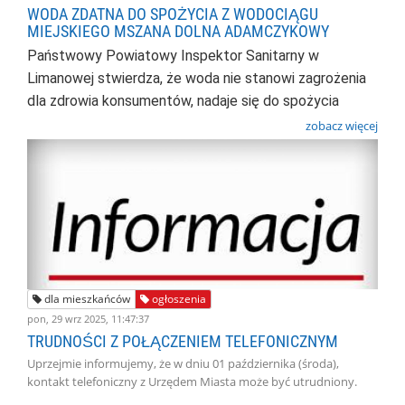
WODA ZDATNA DO SPOŻYCIA Z WODOCIĄGU
MIEJSKIEGO MSZANA DOLNA ADAMCZYKOWY
Państwowy Powiatowy Inspektor Sanitarny w
Limanowej stwierdza, że woda
nie stanowi zagrożenia
dla zdrowia konsumentów, nadaje się do spożycia
zobacz więcej
dla mieszkańców
ogłoszenia
pon, 29 wrz 2025, 11:47:37
TRUDNOŚCI Z POŁĄCZENIEM TELEFONICZNYM
Uprzejmie informujemy, że w dniu 01 października (środa),
kontakt telefoniczny z Urzędem Miasta może być utrudniony.