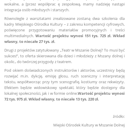
wokalne, a [przez współprac ę zespołową, mamy nadzieję nastąpi
integracja osób młodszych i starszych.
Równolegle z warsztatami zrealizowane zostaną dwa szkolenia dla
kadry Miejskiego Ośrodka Kultury – z zakresu kompetencji cyfrowych,
poświęcone przygotowaniu materiałów promocyjnych i treści
multimedialnych.
Wartość projektu wynosi 151 tys. 725 zł. Wkład
własny, to niecałe 27 tys. zł.
Drugi z projektów zatytułowany „Teatr w Mszanie Dolnej? To musi być
sukces!”, to oferta skierowana dla dzieci i młodzieży z Mszany dolnej i
okolic., do twórczej przygody z teatrem.
Pod okiem doświadczonych instruktorów i aktorów, uczestnicy będą
rozwijać m.in. dykcję, emisję głosu, ruch sceniczny i interpretację
tekstu, współtworząc przy tym scenografię, kostiumy oraz rekwizyty.
Efektem będzie widowiskowy spektakl, który będzie dostępny dla
lokalnej społeczności, jak i w formie online.
Wartość projektu wynosi
72 tys. 975 zł. Wkład własny, to niecałe 13 tys. 220 zł.
źródło:
Miejski Ośrodek Kultury w Mszanie Dolnej