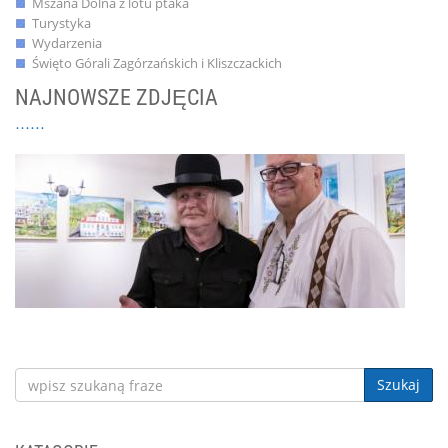
Mszana Dolna z lotu ptaka
Turystyka
Wydarzenia
Święto Górali Zagórzańskich i Kliszczackich
NAJNOWSZE ZDJĘCIA
Szukaj