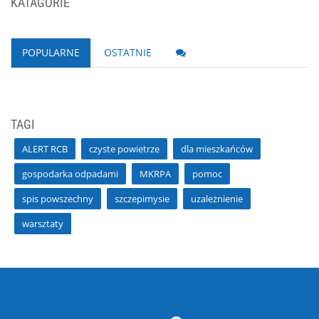
KATAGORIE
POPULARNE
OSTATNIE
TAGI
ALERT RCB
czyste powietrze
dla mieszkańców
gospodarka odpadami
MKRPA
pomoc
spis powszechny
szczepimysie
uzależnienie
warsztaty