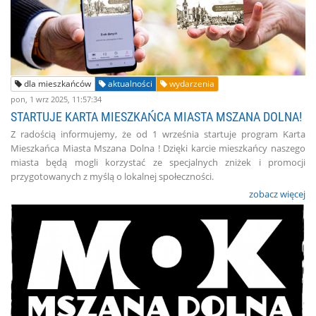
dla mieszkańców
aktualności
wydarzenia
pon, 1 wrz 2025, 11:57:34
STARTUJE KARTA MIESZKAŃCA MIASTA MSZANA DOLNA!
Z radością informujemy, że od 1 września startuje program Karta
Mieszkańca Miasta Mszana Dolna ! Dzięki karcie mieszkańcy naszego
miasta będą mogli korzystać ze specjalnych zniżek i promocji
przygotowanych z myślą o lokalnej społeczności.
zobacz więcej