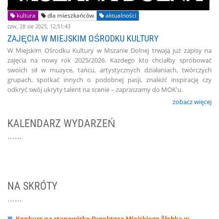
kultura
dla mieszkańców
aktualności
czw, 28 sie 2025, 12:51:43
ZAJĘCIA W MIEJSKIM OŚRODKU KULTURY
W Miejskim Ośrodku Kultury w Mszanie Dolnej trwają już zapisy na
zajęcia na nowy rok 2025/2026. Każdego kto chciałby spróbować
swoich sił w muzyce, tańcu, artystycznych działaniach, twórczych
grupach, spotkać innych o podobnej pasji, znaleźć inspirację czy
odkryć swój ukryty talent na scenie – zapraszamy do MOK'u.
zobacz więcej
KALENDARZ WYDARZEŃ
NA SKRÓTY
Konkurs na stanowisko Dyrektora Miejskiego Żłobka w