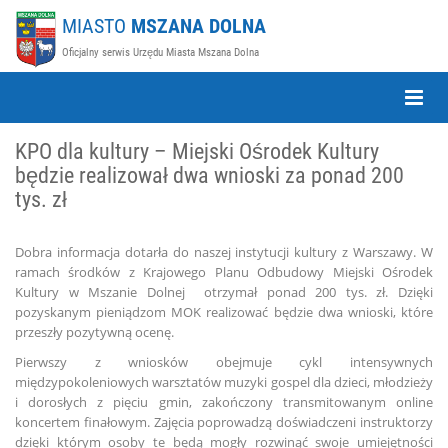
MIASTO
MSZANA DOLNA
Oficjalny serwis Urzędu Miasta Mszana Dolna
Toggle
Naviga
KPO dla kultury – Miejski Ośrodek Kultury
będzie realizował dwa wnioski za ponad 200
tys. zł
Dobra informacja dotarła do naszej instytucji kultury z Warszawy. W
ramach środków z Krajowego Planu Odbudowy Miejski Ośrodek
Kultury w Mszanie Dolnej otrzymał ponad 200 tys. zł. Dzięki
pozyskanym pieniądzom MOK realizować będzie dwa wnioski, które
przeszły pozytywną ocenę.
Pierwszy z wniosków obejmuje cykl intensywnych
międzypokoleniowych warsztatów muzyki gospel dla dzieci, młodzieży
i dorosłych z pięciu gmin, zakończony transmitowanym online
koncertem finałowym. Zajęcia poprowadzą doświadczeni instruktorzy
dzięki którym osoby te będą mogły rozwinąć swoje umiejętności