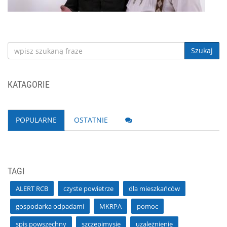
Szukaj
KATAGORIE
POPULARNE
OSTATNIE
TAGI
ALERT RCB
czyste powietrze
dla mieszkańców
gospodarka odpadami
MKRPA
pomoc
spis powszechny
szczepimysie
uzależnienie