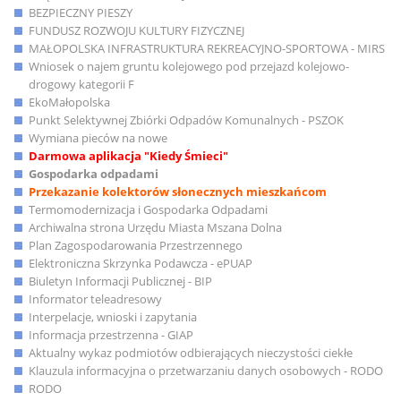
BEZPIECZNY PIESZY
FUNDUSZ ROZWOJU KULTURY FIZYCZNEJ
MAŁOPOLSKA INFRASTRUKTURA REKREACYJNO-SPORTOWA - MIRS
Wniosek o najem gruntu kolejowego pod przejazd kolejowo-
drogowy kategorii F
EkoMałopolska
Punkt Selektywnej Zbiórki Odpadów Komunalnych - PSZOK
Wymiana pieców na nowe
Darmowa aplikacja "Kiedy Śmieci"
Gospodarka odpadami
Przekazanie kolektorów słonecznych mieszkańcom
Termomodernizacja i Gospodarka Odpadami
Archiwalna strona Urzędu Miasta Mszana Dolna
Plan Zagospodarowania Przestrzennego
Elektroniczna Skrzynka Podawcza - ePUAP
Biuletyn Informacji Publicznej - BIP
Informator teleadresowy
Interpelacje, wnioski i zapytania
Informacja przestrzenna - GIAP
Aktualny wykaz podmiotów odbierających nieczystości ciekłe
Klauzula informacyjna o przetwarzaniu danych osobowych - RODO
RODO