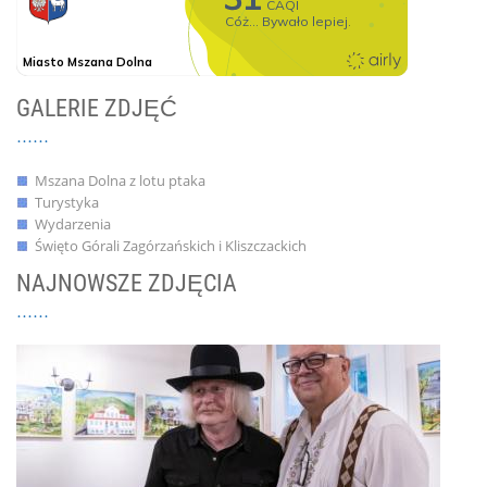
GALERIE ZDJĘĆ
Mszana Dolna z lotu ptaka
Turystyka
Wydarzenia
Święto Górali Zagórzańskich i Kliszczackich
NAJNOWSZE ZDJĘCIA