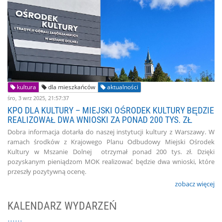
kultura
dla mieszkańców
aktualności
śro, 3 wrz 2025, 21:57:37
KPO DLA KULTURY – MIEJSKI OŚRODEK KULTURY BĘDZIE
REALIZOWAŁ DWA WNIOSKI ZA PONAD 200 TYS. ZŁ
Dobra informacja dotarła do naszej instytucji kultury z Warszawy. W
ramach środków z Krajowego Planu Odbudowy Miejski Ośrodek
Kultury w Mszanie Dolnej otrzymał ponad 200 tys. zł. Dzięki
pozyskanym pieniądzom MOK realizować będzie dwa wnioski, które
przeszły pozytywną ocenę.
zobacz więcej
KALENDARZ WYDARZEŃ