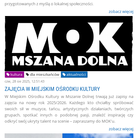
przygotowanych z myślą o lokalnej społeczności.
zobacz więcej
kultura
dla mieszkańców
aktualności
czw, 28 sie 2025, 12:51:43
ZAJĘCIA W MIEJSKIM OŚRODKU KULTURY
W Miejskim Ośrodku Kultury w Mszanie Dolnej trwają już zapisy na
zajęcia na nowy rok 2025/2026. Każdego kto chciałby spróbować
swoich sił w muzyce, tańcu, artystycznych działaniach, twórczych
grupach, spotkać innych o podobnej pasji, znaleźć inspirację czy
odkryć swój ukryty talent na scenie – zapraszamy do MOK'u.
zobacz więcej