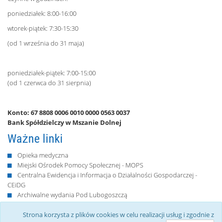
poniedziałek: 8:00-16:00
wtorek-piątek: 7:30-15:30
(od 1 września do 31 maja)
poniedziałek-piątek: 7:00-15:00
(od 1 czerwca do 31 sierpnia)
Konto: 67 8808 0006 0010 0000 0563 0037
Bank Spółdzielczy w Mszanie Dolnej
Ważne linki
Opieka medyczna
Miejski Ośrodek Pomocy Społecznej - MOPS
Centralna Ewidencja i Informacja o Działalności Gospodarczej -
CEiDG
Archiwalne wydania Pod Lubogoszczą
Retransmisje Sesji Rady Miejskiej
Strona korzysta z plików cookies w celu realizacji usług i zgodnie z
Protokoły z Sesji Rady Miejskiej