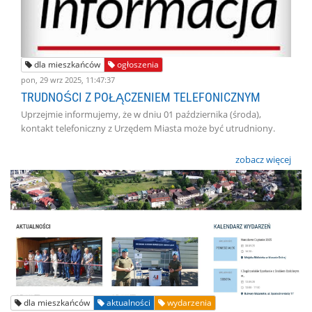
dla mieszkańców
ogłoszenia
pon, 29 wrz 2025, 11:47:37
TRUDNOŚCI Z POŁĄCZENIEM TELEFONICZNYM
Uprzejmie informujemy, że w dniu 01 października (środa),
kontakt telefoniczny z Urzędem Miasta może być utrudniony.
zobacz więcej
dla mieszkańców
aktualności
wydarzenia