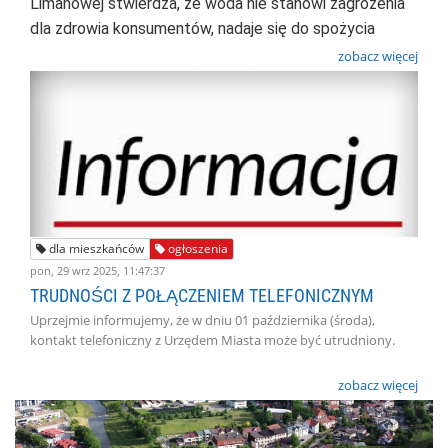
Limanowej stwierdza, że woda
nie stanowi zagrożenia
dla zdrowia konsumentów, nadaje się do spożycia
zobacz więcej
dla mieszkańców
ogłoszenia
pon, 29 wrz 2025, 11:47:37
TRUDNOŚCI Z POŁĄCZENIEM TELEFONICZNYM
Uprzejmie informujemy, że w dniu 01 października (środa),
kontakt telefoniczny z Urzędem Miasta może być utrudniony.
zobacz więcej