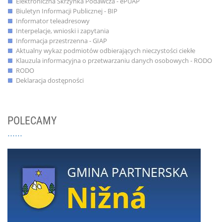
Elektroniczna Skrzynka Podawcza - ePUAP
Biuletyn Informacji Publicznej - BIP
Informator teleadresowy
Interpelacje, wnioski i zapytania
Informacja przestrzenna - GIAP
Aktualny wykaz podmiotów odbierających nieczystości ciekłe
Klauzula informacyjna o przetwarzaniu danych osobowych - RODO
RODO
Deklaracja dostępności
POLECAMY