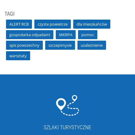
TAGI
ALERT RCB
czyste powietrze
dla mieszkańców
gospodarka odpadami
MKRPA
pomoc
spis powszechny
szczepimysie
uzależnienie
warsztaty
SZLAKI TURYSTYCZNE