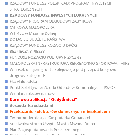
RZĄDOWY FUNDUSZ POLSKI ŁAD: PROGRAM INWESTYCJI
STRATEGICZNYCH
RZĄDOWY FUNDUSZ INWESTYCJI LOKALNYCH
RZĄDOWY PROGRAM ODBUDOWY ZABYTKÓW
CYFROWA MAŁOPOLSKA
WiFi4EU w Mszanie Dolnej
DOTACJE Z BUDŻETU PAŃSTWA
RZĄDOWY FUNDUSZ ROZWOJU DRÓG
BEZPIECZNY PIESZY
FUNDUSZ ROZWOJU KULTURY FIZYCZNEJ
MAŁOPOLSKA INFRASTRUKTURA REKREACYJNO-SPORTOWA - MIRS
Wniosek o najem gruntu kolejowego pod przejazd kolejowo-
drogowy kategorii F
EkoMałopolska
Punkt Selektywnej Zbiórki Odpadów Komunalnych - PSZOK
Wymiana pieców na nowe
Darmowa aplikacja "Kiedy Śmieci"
Gospodarka odpadami
Przekazanie kolektorów słonecznych mieszkańcom
Termomodernizacja i Gospodarka Odpadami
Archiwalna strona Urzędu Miasta Mszana Dolna
Plan Zagospodarowania Przestrzennego