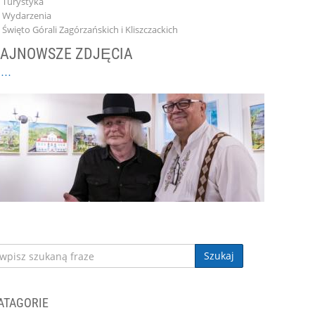
Turystyka
Wydarzenia
Święto Górali Zagórzańskich i Kliszczackich
AJNOWSZE ZDJĘCIA
Szukaj
ATAGORIE