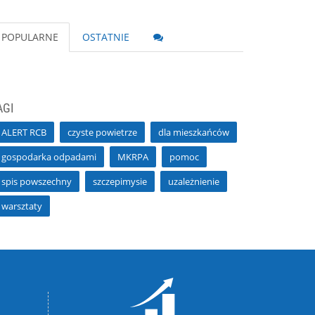
POPULARNE
OSTATNIE
AGI
ALERT RCB
czyste powietrze
dla mieszkańców
gospodarka odpadami
MKRPA
pomoc
spis powszechny
szczepimysie
uzależnienie
warsztaty