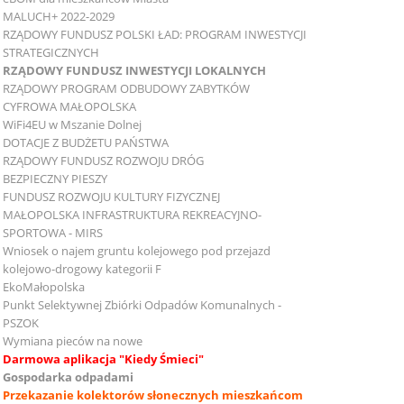
MALUCH+ 2022-2029
RZĄDOWY FUNDUSZ POLSKI ŁAD: PROGRAM INWESTYCJI
STRATEGICZNYCH
RZĄDOWY FUNDUSZ INWESTYCJI LOKALNYCH
RZĄDOWY PROGRAM ODBUDOWY ZABYTKÓW
CYFROWA MAŁOPOLSKA
WiFi4EU w Mszanie Dolnej
DOTACJE Z BUDŻETU PAŃSTWA
RZĄDOWY FUNDUSZ ROZWOJU DRÓG
BEZPIECZNY PIESZY
FUNDUSZ ROZWOJU KULTURY FIZYCZNEJ
MAŁOPOLSKA INFRASTRUKTURA REKREACYJNO-
SPORTOWA - MIRS
Wniosek o najem gruntu kolejowego pod przejazd
kolejowo-drogowy kategorii F
EkoMałopolska
Punkt Selektywnej Zbiórki Odpadów Komunalnych -
PSZOK
Wymiana pieców na nowe
Darmowa aplikacja "Kiedy Śmieci"
Gospodarka odpadami
Przekazanie kolektorów słonecznych mieszkańcom