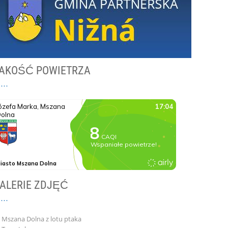
AKOŚĆ POWIETRZA
ALERIE ZDJĘĆ
Mszana Dolna z lotu ptaka