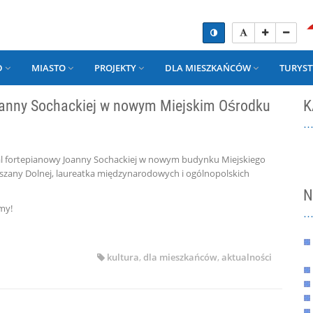
D
MIASTO
PROJEKTY
DLA MIESZKAŃCÓW
TURYST
oanny Sochackiej w nowym Miejskim Ośrodku
K
tal fortepianowy Joanny Sochackiej w nowym budynku Miejskiego
szany Dolnej, laureatka międzynarodowych i ogólnopolskich
N
my!
kultura
,
dla mieszkańców
,
aktualności