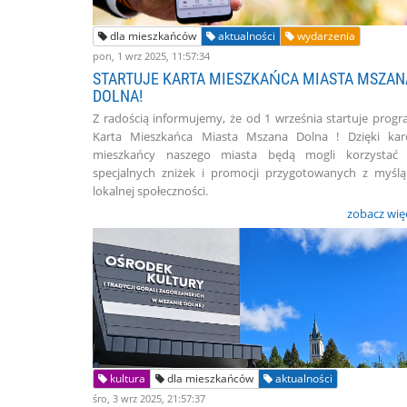
dla mieszkańców
aktualności
wydarzenia
pon, 1 wrz 2025, 11:57:34
STARTUJE KARTA MIESZKAŃCA MIASTA MSZAN
DOLNA!
Z radością informujemy, że od 1 września startuje prog
Karta Mieszkańca Miasta Mszana Dolna ! Dzięki kar
mieszkańcy naszego miasta będą mogli korzystać 
specjalnych zniżek i promocji przygotowanych z myśl
lokalnej społeczności.
zobacz wię
kultura
dla mieszkańców
aktualności
śro, 3 wrz 2025, 21:57:37