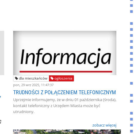
dla mieszkańców
ogłoszenia
pon, 29 wrz 2025, 11:47:37
TRUDNOŚCI Z POŁĄCZENIEM TELEFONICZNYM
Y
Uprzejmie informujemy, że w dniu 01 października (środa),
kontakt telefoniczny z Urzędem Miasta może być
utrudniony.
ę
zobacz więcej