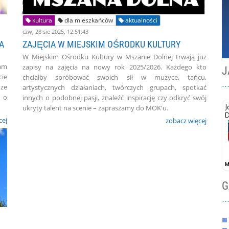
kultura
dla mieszkańców
aktualności
czw, 28 sie 2025, 12:51:43
A
ZAJĘCIA W MIEJSKIM OŚRODKU KULTURY
W Miejskim Ośrodku Kultury w Mszanie Dolnej trwają już
ram
zapisy na zajęcia na nowy rok 2025/2026. Każdego kto
J
cie
chciałby spróbować swoich sił w muzyce, tańcu,
ze
artystycznych działaniach, twórczych grupach, spotkać
ą o
innych o podobnej pasji, znaleźć inspirację czy odkryć swój
ukryty talent na scenie – zapraszamy do MOK'u.
cej
zobacz więcej
G