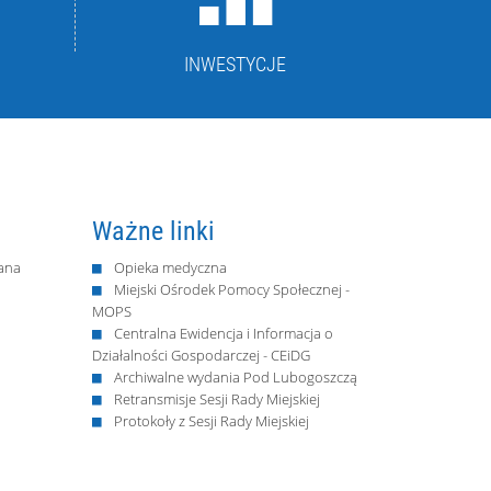
INWESTYCJE
Ważne linki
ana
Opieka medyczna
Miejski Ośrodek Pomocy Społecznej -
MOPS
Centralna Ewidencja i Informacja o
Działalności Gospodarczej - CEiDG
Archiwalne wydania Pod Lubogoszczą
Retransmisje Sesji Rady Miejskiej
Protokoły z Sesji Rady Miejskiej