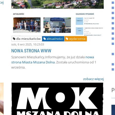
cej
dla mieszkańców
aktualności
wydarzenia
sob, 6 wrz 2025, 10:23:03
NOWA STRONA WWW
Szanowni Mieszkańcy,Informujemy, że już działa
nowa
strona Miasta Mszana Dolna.
Została uruchomiona od 1
września.
zobacz więcej
P