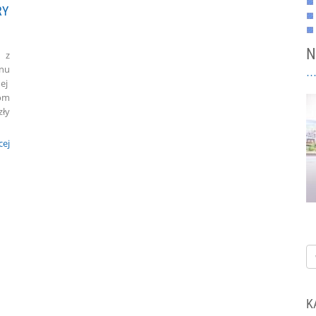
RY
N
y z
nu
ej
zom
ły
cej
K