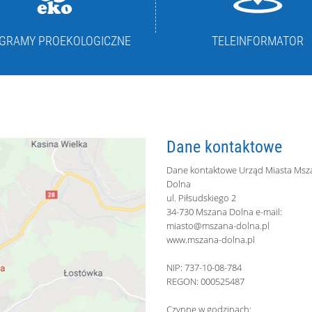
GRAMY PROEKOLOGICZNE
TELEINFORMATOR
Dane kontaktowe
Dane kontaktowe Urząd Miasta Msz
Dolna
ul. Piłsudskiego 2
34-730 Mszana Dolna e-mail:
miasto@mszana-dolna.pl
www.mszana-dolna.pl
NIP: 737-10-08-784
REGON: 000525487
Czynne w godzinach: