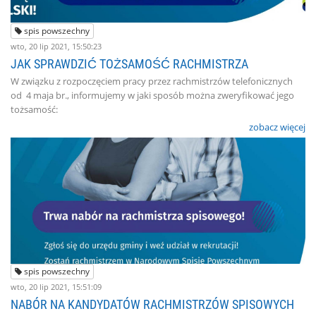
spis powszechny
wto, 20 lip 2021, 15:50:23
JAK SPRAWDZIĆ TOŻSAMOŚĆ RACHMISTRZA
W związku z rozpoczęciem pracy przez rachmistrzów telefonicznych
od 4 maja br., informujemy w jaki sposób można zweryfikować jego
tożsamość:
zobacz więcej
spis powszechny
wto, 20 lip 2021, 15:51:09
NABÓR NA KANDYDATÓW RACHMISTRZÓW SPISOWYCH