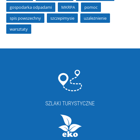
gospodarka odpadami
MKRPA
pomoc
spis powszechny
szczepimysie
uzależnienie
warsztaty
SZLAKI TURYSTYCZNE