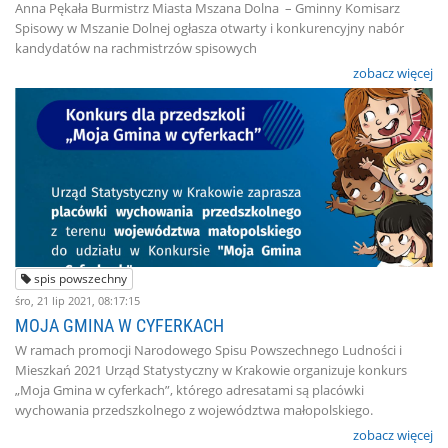
Anna Pękała Burmistrz Miasta Mszana Dolna – Gminny Komisarz
Spisowy w Mszanie Dolnej ogłasza otwarty i konkurencyjny nabór
kandydatów na rachmistrzów spisowych
zobacz więcej
spis powszechny
śro, 21 lip 2021, 08:17:15
MOJA GMINA W CYFERKACH
W ramach promocji Narodowego Spisu Powszechnego Ludności i
Mieszkań 2021 Urząd Statystyczny w Krakowie organizuje konkurs
„Moja Gmina w cyferkach”, którego adresatami są placówki
wychowania przedszkolnego z województwa małopolskiego.
zobacz więcej