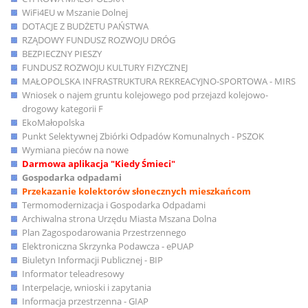
WiFi4EU w Mszanie Dolnej
DOTACJE Z BUDŻETU PAŃSTWA
RZĄDOWY FUNDUSZ ROZWOJU DRÓG
BEZPIECZNY PIESZY
FUNDUSZ ROZWOJU KULTURY FIZYCZNEJ
MAŁOPOLSKA INFRASTRUKTURA REKREACYJNO-SPORTOWA - MIRS
Wniosek o najem gruntu kolejowego pod przejazd kolejowo-
drogowy kategorii F
EkoMałopolska
Punkt Selektywnej Zbiórki Odpadów Komunalnych - PSZOK
Wymiana pieców na nowe
Darmowa aplikacja "Kiedy Śmieci"
Gospodarka odpadami
Przekazanie kolektorów słonecznych mieszkańcom
Termomodernizacja i Gospodarka Odpadami
Archiwalna strona Urzędu Miasta Mszana Dolna
Plan Zagospodarowania Przestrzennego
Elektroniczna Skrzynka Podawcza - ePUAP
Biuletyn Informacji Publicznej - BIP
Informator teleadresowy
Interpelacje, wnioski i zapytania
Informacja przestrzenna - GIAP