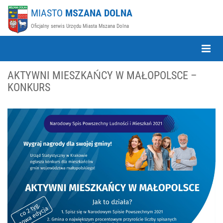
MIASTO
MSZANA DOLNA
Oficjalny serwis Urzędu Miasta Mszana Dolna
Toggle
Naviga
AKTYWNI MIESZKAŃCY W MAŁOPOLSCE –
KONKURS