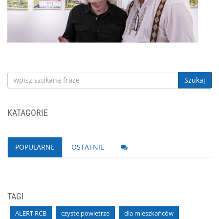
Szukaj
KATAGORIE
POPULARNE
OSTATNIE
TAGI
ALERT RCB
czyste powietrze
dla mieszkańców