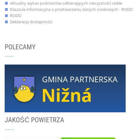
Aktualny wykaz podmiotów odbierających nieczystości ciekłe
Klauzula informacyjna o przetwarzaniu danych osobowych - RODO
RODO
Deklaracja dostępności
POLECAMY
JAKOŚĆ POWIETRZA