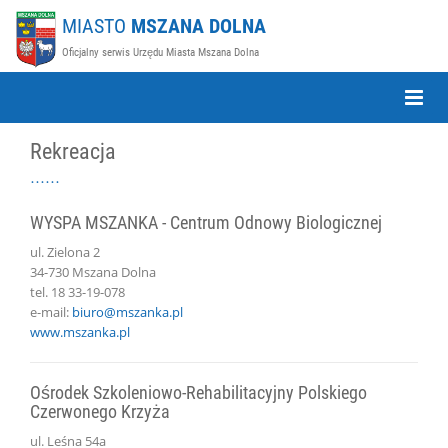
MIASTO
MSZANA DOLNA
Oficjalny serwis Urzędu Miasta Mszana Dolna
Toggle
Naviga
Rekreacja
WYSPA MSZANKA - Centrum Odnowy Biologicznej
ul. Zielona 2
34-730 Mszana Dolna
tel. 18 33-19-078
e-mail:
biuro@mszanka.pl
www.mszanka.pl
Ośrodek Szkoleniowo-Rehabilitacyjny Polskiego
Czerwonego Krzyża
ul. Leśna 54a