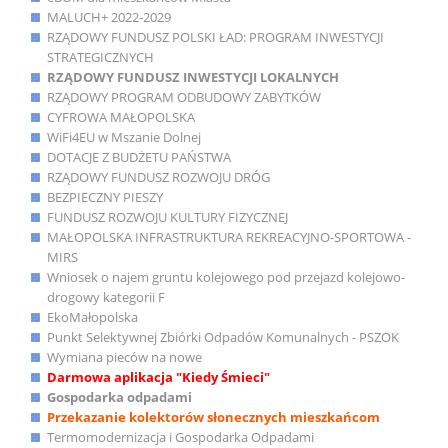
MALUCH+ 2022-2029
RZĄDOWY FUNDUSZ POLSKI ŁAD: PROGRAM INWESTYCJI
STRATEGICZNYCH
RZĄDOWY FUNDUSZ INWESTYCJI LOKALNYCH
RZĄDOWY PROGRAM ODBUDOWY ZABYTKÓW
CYFROWA MAŁOPOLSKA
WiFi4EU w Mszanie Dolnej
DOTACJE Z BUDŻETU PAŃSTWA
RZĄDOWY FUNDUSZ ROZWOJU DRÓG
BEZPIECZNY PIESZY
FUNDUSZ ROZWOJU KULTURY FIZYCZNEJ
MAŁOPOLSKA INFRASTRUKTURA REKREACYJNO-SPORTOWA -
MIRS
Wniosek o najem gruntu kolejowego pod przejazd kolejowo-
drogowy kategorii F
EkoMałopolska
Punkt Selektywnej Zbiórki Odpadów Komunalnych - PSZOK
Wymiana pieców na nowe
Darmowa aplikacja "Kiedy Śmieci"
Gospodarka odpadami
Przekazanie kolektorów słonecznych mieszkańcom
Termomodernizacja i Gospodarka Odpadami