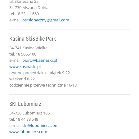
ul. Słoneczna 2a
34-730 Mszana Dolna
tel. 18 33-11-660
e-mail:
osrsloneczny@gmail.com
Kasina Ski&Bike Park
34-741 Kasina Wielka
tel. 18 5065100
e-mail:
biuro@kasinaski.pl
www.kasinaski.pl
czynne poniedziałek - piątek 9-22
weekend 8-22
codziennie przerwa techniczna 16-18
SKI Lubomierz
34-736 Lubomierz 186
tel. 18 44 88 548
e-mail:
ski@lubomierz.com
www.lubomierz.com