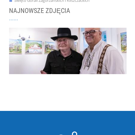
Święto Górali Zagórzańskich i Kliszczackich
NAJNOWSZE ZDJĘCIA