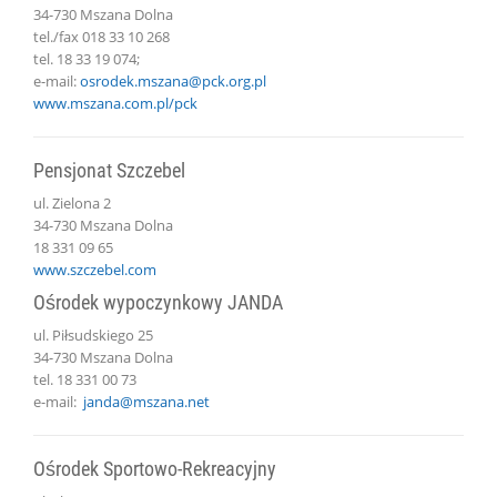
34-730 Mszana Dolna
tel./fax 018 33 10 268
tel. 18 33 19 074;
e-mail:
osrodek.mszana@pck.org.pl
www.mszana.com.pl/pck
Pensjonat Szczebel
ul. Zielona 2
34-730 Mszana Dolna
18 331 09 65
www.szczebel.com
Ośrodek wypoczynkowy JANDA
ul. Piłsudskiego 25
34-730 Mszana Dolna
tel. 18 331 00 73
e-mail:
janda@mszana.net
Ośrodek Sportowo-Rekreacyjny