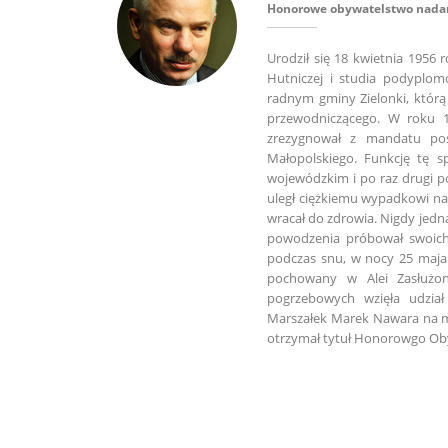
Honorowe obywatelstwo nadan
Urodził się 18 kwietnia 1956
Hutniczej i studia podyplom
radnym gminy Zielonki, którą
przewodniczącego. W roku 1
zrezygnował z mandatu pos
Małopolskiego. Funkcję tę
wojewódzkim i po raz drugi 
uległ ciężkiemu wypadkowi na
wracał do zdrowia. Nigdy jedn
powodzenia próbował swoich
podczas snu, w nocy 25 maja
pochowany w Alei Zasłużo
pogrzebowych wzięła udzia
Marszałek Marek Nawara na m
otrzymał tytuł Honorowgo Ob