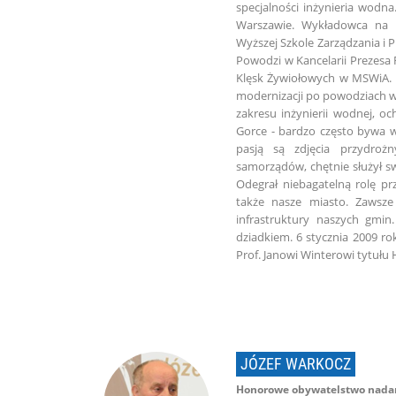
specjalności inżynieria wodn
Warszawie. Wykładowca na Po
Wyższej Szkole Zarządzania i
Powodzi w Kancelarii Prezesa
Klęsk Żywiołowych w MSWiA. K
modernizacji po powodziach w 
zakresu inżynierii wodnej, o
Gorce - bardzo często bywa w
pasją są zdjęcia przydroż
samorządów, chętnie służył s
Odegrał niebagatelną rolę pr
także nasze miasto. Zawsze
infrastruktury naszych gmin
dziadkiem. 6 stycznia 2009 ro
Prof. Janowi Winterowi tytuł
JÓZEF WARKOCZ
Honorowe obywatelstwo nadan