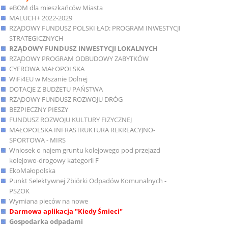
eBOM dla mieszkańców Miasta
MALUCH+ 2022-2029
RZĄDOWY FUNDUSZ POLSKI ŁAD: PROGRAM INWESTYCJI
STRATEGICZNYCH
RZĄDOWY FUNDUSZ INWESTYCJI LOKALNYCH
RZĄDOWY PROGRAM ODBUDOWY ZABYTKÓW
CYFROWA MAŁOPOLSKA
WiFi4EU w Mszanie Dolnej
DOTACJE Z BUDŻETU PAŃSTWA
RZĄDOWY FUNDUSZ ROZWOJU DRÓG
BEZPIECZNY PIESZY
FUNDUSZ ROZWOJU KULTURY FIZYCZNEJ
MAŁOPOLSKA INFRASTRUKTURA REKREACYJNO-
SPORTOWA - MIRS
Wniosek o najem gruntu kolejowego pod przejazd
kolejowo-drogowy kategorii F
EkoMałopolska
Punkt Selektywnej Zbiórki Odpadów Komunalnych -
PSZOK
Wymiana pieców na nowe
Darmowa aplikacja "Kiedy Śmieci"
Gospodarka odpadami