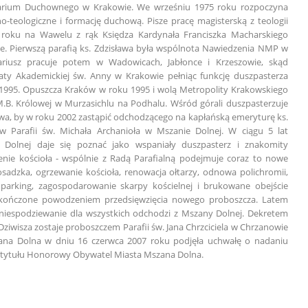
arium Duchownego w Krakowie. We wrześniu 1975 roku rozpoczyna
zno-teologiczne i formację duchową. Pisze pracę magisterską z teologii
 roku na Wawelu z rąk Księdza Kardynała Franciszka Macharskiego
ie. Pierwszą parafią ks. Zdzisława była wspólnota Nawiedzenia NMP w
kariusz pracuje potem w Wadowicach, Jabłonce i Krzeszowie, skąd
aty Akademickiej św. Anny w Krakowie pełniąc funkcję duszpasterza
1995. Opuszcza Kraków w roku 1995 i wolą Metropolity Krakowskiego
M.B. Królowej w Murzasichlu na Podhalu. Wśród górali duszpasterzuje
twa, by w roku 2002 zastąpić odchodzącego na kapłańską emeryturę ks.
w Parafii św. Michała Archanioła w Mszanie Dolnej. W ciągu 5 lat
Dolnej daje się poznać jako wspaniały duszpasterz i znakomity
enie kościoła - wspólnie z Radą Parafialną podejmuje coraz to nowe
dzka, ogrzewanie kościoła, renowacja ołtarzy, odnowa polichromii,
parking, zagospodarowanie skarpy kościelnej i brukowane obejście
zakończone powodzeniem przedsięwzięcia nowego proboszcza. Latem
 niespodziewanie dla wszystkich odchodzi z Mszany Dolnej. Dekretem
Dziwisza zostaje proboszczem Parafii św. Jana Chrzciciela w Chrzanowie
zana Dolna w dniu 16 czerwca 2007 roku podjęła uchwałę o nadaniu
 tytułu Honorowy Obywatel Miasta Mszana Dolna.