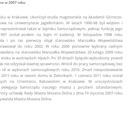
e w 2007 roku
 roku w Krakowie. Ukończył studia magisterskie na Akademii Górniczo-
owe na Uniwersytecie Jagiellońskim. W latach 1990-98 był wójtem i
 reprezentował także w Sejmiku Samorządowym, pełniąc funkcję jego
997 został posłem na Sejm III kadencji. W listopadzie 1998 roku
ła i po raz pierwszy objął stanowisko Marszałka Województwa
 sprawował do roku 2002. W roku 2006 ponownie wybrany radnym
powołany na stanowisko Marszałka Województwa. 20 lutego 2009 roku
 stoku w austriackich Alpach. Po 35 dniach śpiączki wybudzony powoli
ak nie odzyskał dawnej sprawności. Wrócił do pracy samorządowej, bez
 sił w wyborach samorządowych roku 2010. Zmarł niespodziewanie
 2011 roku w swoim domu w Zielonkach. 1 czerwca 2011 roku został
nych na Cmentarzu Rakowickim w Krakowie. W uroczystościach
ł delegacja Samorządu naszego miasta z pocztem sztandarowym.
ocy uchwały Rady Miasta Mszana Dolna z dnia 19 stycznia 2007 roku
ywatela Miasta Mszana Dolna.