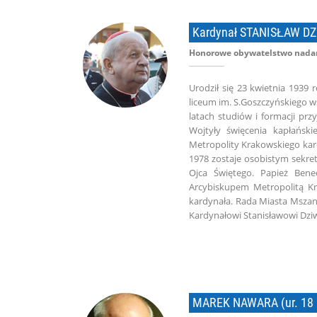
Kardynał STANISŁAW DZ
Honorowe obywatelstwo nadan
Urodził się 23 kwietnia 193
liceum im. S.Goszczyńskiego 
latach studiów i formacji pr
Wojtyły święcenia kapłańsk
Metropolity Krakowskiego kard
1978 zostaje osobistym sekret
Ojca Świętego. Papież Ben
Arcybiskupem Metropolitą K
kardynała. Rada Miasta Mszan
Kardynałowi Stanisławowi Dzi
MAREK NAWARA (ur. 18 kw