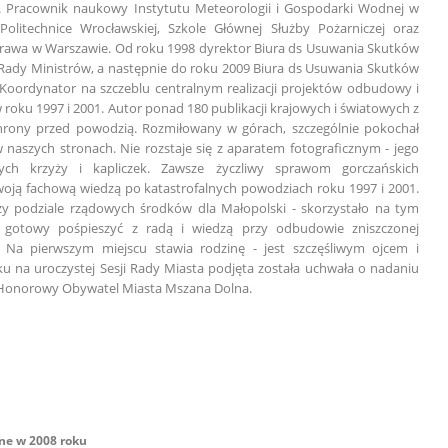
a. Pracownik naukowy Instytutu Meteorologii i Gospodarki Wodnej w
litechnice Wrocławskiej, Szkole Głównej Służby Pożarniczej oraz
 Prawa w Warszawie. Od roku 1998 dyrektor Biura ds Usuwania Skutków
 Rady Ministrów, a następnie do roku 2009 Biura ds Usuwania Skutków
oordynator na szczeblu centralnym realizacji projektów odbudowy i
roku 1997 i 2001. Autor ponad 180 publikacji krajowych i światowych z
chrony przed powodzią. Rozmiłowany w górach, szczególnie pokochał
 naszych stronach. Nie rozstaje się z aparatem fotograficznym - jego
nych krzyży i kapliczek. Zawsze życzliwy sprawom gorczańskich
woją fachową wiedzą po katastrofalnych powodziach roku 1997 i 2001.
zy podziale rządowych środków dla Małopolski - skorzystało na tym
 gotowy pośpieszyć z radą i wiedzą przy odbudowie zniszczonej
. Na pierwszym miejscu stawia rodzinę - jest szczęśliwym ojcem i
ku na uroczystej Sesji Rady Miasta podjęta została uchwała o nadaniu
u Honorowy Obywatel Miasta Mszana Dolna.
e w 2008 roku