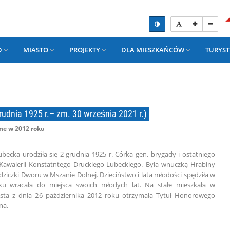
D
MIASTO
PROJEKTY
DLA MIESZKAŃCÓW
TURYST
udnia 1925 r.– zm. 30 września 2021 r.)
e w 2012 roku
becka urodziła się 2 grudnia 1925 r. Córka gen. brygady i ostatniego
Kawalerii Konstatntego Druckiego-Lubeckiego. Była wnuczką Hrabiny
iedziczki Dworu w Mszanie Dolnej. Dzieciństwo i lata młodości spędziła w
ku wracała do miejsca swoich młodych lat. Na stałe mieszkała w
sta z dnia 26 października 2012 roku otrzymała Tytuł Honorowego
na.