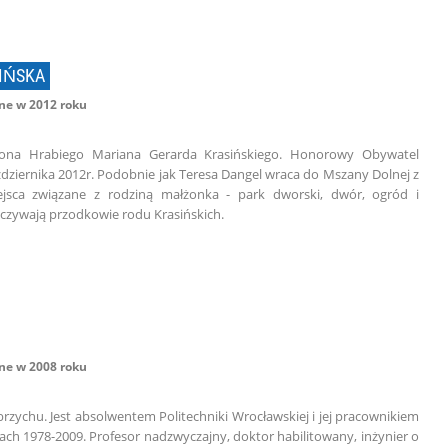
SIŃSKA
e w 2012 roku
ona Hrabiego Mariana Gerarda Krasińskiego. Honorowy Obywatel
dziernika 2012r. Podobnie jak Teresa Dangel wraca do Mszany Dolnej z
sca związane z rodziną małżonka - park dworski, dwór, ogród i
oczywają przodkowie rodu Krasińskich.
e w 2008 roku
brzychu. Jest absolwentem Politechniki Wrocławskiej i jej pracownikiem
h 1978-2009. Profesor nadzwyczajny, doktor habilitowany, inżynier o