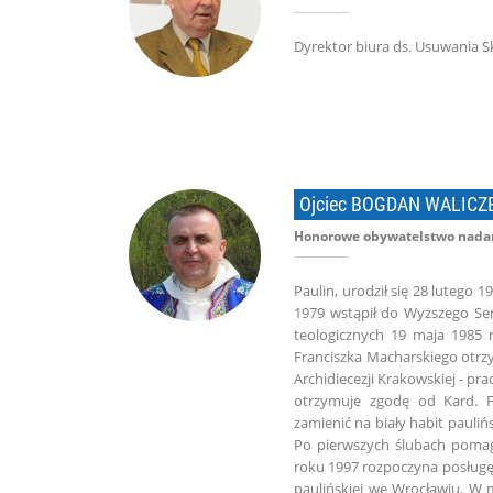
Dyrektor biura ds. Usu
Ojciec BOGDAN WALICZ
Honorowe obywatelstwo nadan
Paulin, urodził się 28 lutego
1979 wstąpił do Wyższego Se
teologicznych 19 maja 1985 
Franciszka Macharskiego otrz
Archidiecezji Krakowskiej - p
otrzymuje zgodę od Kard. F
zamienić na biały habit paul
Po pierwszych ślubach pomag
roku 1997 rozpoczyna posługę 
paulińskiej we Wrocławiu. W 