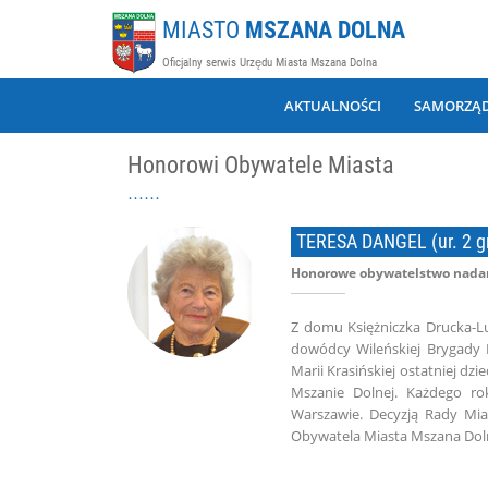
MIASTO
MSZANA DOLNA
Oficjalny serwis Urzędu Miasta Mszana Dolna
AKTUALNOŚCI
SAMORZĄ
Honorowi Obywatele Miasta
TERESA DANGEL (ur. 2 gr
Honorowe obywatelstwo nadan
Z domu Księżniczka Drucka-Lu
dowódcy Wileńskiej Brygady 
Marii Krasińskiej ostatniej dz
Mszanie Dolnej. Każdego ro
Warszawie. Decyzją Rady Mia
Obywatela Miasta Mszana Dol