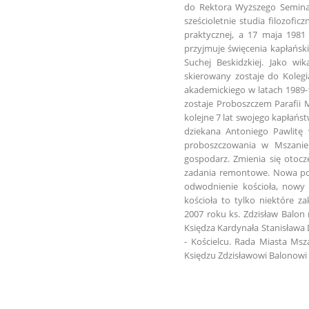
do Rektora Wyższego Semin
sześcioletnie studia filozofic
praktycznej, a 17 maja 1981
przyjmuje święcenia kapłańsk
Suchej Beskidzkiej. Jako wi
skierowany zostaje do Kolegi
akademickiego w latach 1989-
zostaje Proboszczem Parafii 
kolejne 7 lat swojego kapłańs
dziekana Antoniego Pawlitę 
proboszczowania w Mszanie 
gospodarz. Zmienia się otocz
zadania remontowe. Nowa posa
odwodnienie kościoła, nowy 
kościoła to tylko niektóre 
2007 roku ks. Zdzisław Balon
Księdza Kardynała Stanisława 
- Kościelcu. Rada Miasta Ms
Księdzu Zdzisławowi Balonowi