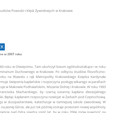
wania Skutków Powodzi i Klęsk Żywiołowych w Krakowie
EK
e w 2007 roku
 1960 roku w Oświęcimiu. Tam ukończył liceum ogólnokształcące i w roku
minarium Duchownego w Krakowie. Po odbyciu studiów filozoficzno-
roku na Wawelu z rąk Metropolity Krakowskiego Księdza Kardynała
ymuje święcenia kapłańskie i rozpoczyna posługę wikarego w parafiach
racuje w Makowie Podhalańskim, Mszanie Dolnej i Krakowie. W roku 1993
ranciszka Macharskiego, by czarną sutannę kapłana diecezjalnego
iński. Będąc kapłanem rozpoczyna nowicjat w Żarkach pod Częstochową.
a w duszpasterstwie, katechizuje w tamtejszej szkole zawodowej. W
na Jasnej Górze, ale już rok później zostaje przeorem nowej wspólnoty
mieście nad Odrą spędza sześć lat, by w roku 2004 znów powrócić na