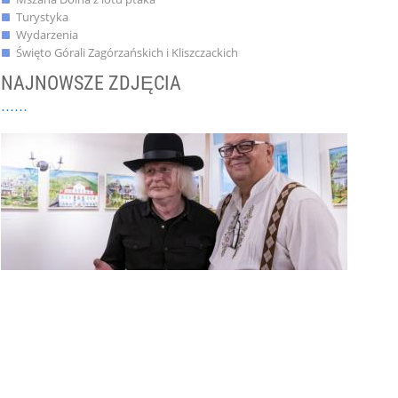
Turystyka
Wydarzenia
Święto Górali Zagórzańskich i Kliszczackich
NAJNOWSZE ZDJĘCIA