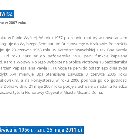
IWISZ
e w 2007 roku
9 roku w Rabie Wyżnej. W roku 1957 po zdaniu matury w nowotarskim
wstępuje do Wyższego Seminarium Duchownego w Krakowie. Po sześciu
zyjmuje 23 czerwca 1963 roku w Katedrze Wawelskiej z rąk Bpa Karola
ie. Od roku 1966 aż do października 1978 pełni funkcję kapelana
. Karola Wojtyły. Po jego wyborze na Stolicę Piotrową 16 października
arzem Papieża Jana Pawła II. Funkcję tę pełni do ostatniego dnia życia
edykt XVI mianuje Bpa Stanisława Dziwisza 3 czerwca 2005 roku
rakowskim, a na konsystorzu w roku 2006 podnosi go do godności
a Dolna w dniu 21 maja 2007 roku podjęła uchwałę o nadaniu Księdzu
wiszowi tytułu Honorowy Obywatel Miasta Mszana Dolna.
ietnia 1956 r. - zm. 25 maja 2011 r.)