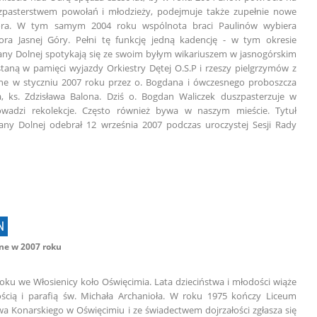
szpasterstwem powołań i młodzieży, podejmuje także zupełnie nowe
ra. W tym samym 2004 roku wspólnota braci Paulinów wybiera
ra Jasnej Góry. Pełni tę funkcję jedną kadencję - w tym okresie
zany Dolnej spotykają się ze swoim byłym wikariuszem w jasnogórskim
aną w pamięci wyjazdy Orkiestry Dętej O.S.P i rzeszy pielgrzymów z
e w styczniu 2007 roku przez o. Bogdana i ówczesnego proboszcza
a, ks. Zdzisława Balona. Dziś o. Bogdan Waliczek duszpasterzuje w
rowadzi rekolekcje. Często również bywa w naszym mieście. Tytuł
y Dolnej odebrał 12 września 2007 podczas uroczystej Sesji Rady
N
e w 2007 roku
 roku we Włosienicy koło Oświęcimia. Lata dzieciństwa i młodości wiąże
ścią i parafią św. Michała Archanioła. W roku 1975 kończy Liceum
wa Konarskiego w Oświęcimiu i ze świadectwem dojrzałości zgłasza się