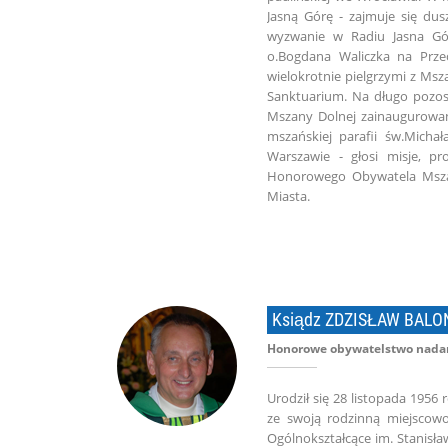
Jasną Górę - zajmuje się du
wyzwanie w Radiu Jasna Gó
o.Bogdana Waliczka na Przeo
wielokrotnie pielgrzymi z Ms
Sanktuarium. Na długo pozost
Mszany Dolnej zainaugurowan
mszańskiej parafii św.Michał
Warszawie - głosi misje, p
Honorowego Obywatela Mszan
Miasta.
Ksiądz ZDZISŁAW BALO
Honorowe obywatelstwo nadan
Urodził się 28 listopada 1956
ze swoją rodzinną miejscowo
Ogólnokształcące im. Stanisła