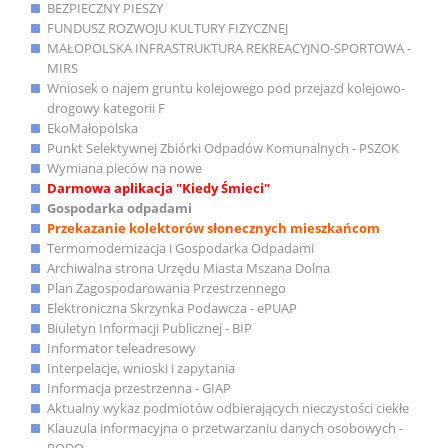
BEZPIECZNY PIESZY
FUNDUSZ ROZWOJU KULTURY FIZYCZNEJ
MAŁOPOLSKA INFRASTRUKTURA REKREACYJNO-SPORTOWA -
MIRS
Wniosek o najem gruntu kolejowego pod przejazd kolejowo-
drogowy kategorii F
EkoMałopolska
Punkt Selektywnej Zbiórki Odpadów Komunalnych - PSZOK
Wymiana pieców na nowe
Darmowa aplikacja "Kiedy Śmieci"
Gospodarka odpadami
Przekazanie kolektorów słonecznych mieszkańcom
Termomodernizacja i Gospodarka Odpadami
Archiwalna strona Urzędu Miasta Mszana Dolna
Plan Zagospodarowania Przestrzennego
Elektroniczna Skrzynka Podawcza - ePUAP
Biuletyn Informacji Publicznej - BIP
Informator teleadresowy
Interpelacje, wnioski i zapytania
Informacja przestrzenna - GIAP
Aktualny wykaz podmiotów odbierających nieczystości ciekłe
Klauzula informacyjna o przetwarzaniu danych osobowych -