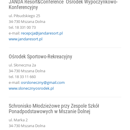
JANDA Resort&Conference Ośrodek Wypoczynkowo-
Konferencyjny
ul. Piłsudskiego 25
34-730 Mszana Dolna
tel. 18 331 00 73
e-mail:
recepcja@jandaresort.pl
www.jandaresort.pl
Ośrodek Sportowo-Rekreacyjny
ul. Słoneczna 2a
34-730 Mszana Dolna
tel. 18 33 11 660
e-mail:
osrsloneczny@gmail.com
www.slonecznyosrodek.pl
Schronisko Młodzieżowe przy Zespole Szkół
Ponadpodstawowych w Mszanie Dolnej
ul. Marka 2
34-730 Mszana Dolna