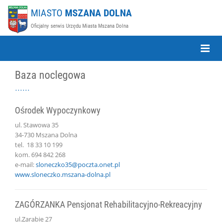
MIASTO
MSZANA DOLNA
Oficjalny serwis Urzędu Miasta Mszana Dolna
Toggle
Naviga
Baza noclegowa
Ośrodek Wypoczynkowy
ul. Stawowa 35
34-730 Mszana Dolna
tel. 18 33 10 199
kom. 694 842 268
e-mail:
sloneczko35@poczta.onet.pl
www.sloneczko.mszana-dolna.pl
ZAGÓRZANKA Pensjonat Rehabilitacyjno-Rekreacyjny
ul.Zarabie 27