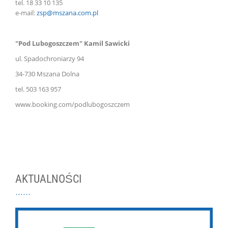
tel. 18 33 10 135
e-mail:
zsp@mszana.com.pl
"Pod Lubogoszczem" Kamil Sawicki
ul. Spadochroniarzy 94
34-730 Mszana Dolna
tel. 503 163 957
www.booking.com/podlubogoszczem
AKTUALNOŚCI