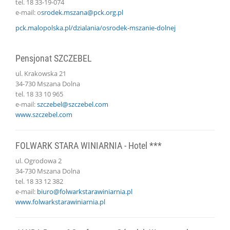
tel. 18 33-19-074
e-mail: o
srodek.mszana@pck.org.pl
pck.malopolska.pl
/dzialania/osrodek-mszanie-dolnej
Pensjonat SZCZEBEL
ul. Krakowska 21
34-730 Mszana Dolna
tel. 18 33 10 965
e-mail:
szczebel@szczebel.com
www.szczebel.com
FOLWARK STARA WINIARNIA - Hotel ***
ul. Ogrodowa 2
34-730 Mszana Dolna
tel. 18 33 12 382
e-mail:
biuro@folwarkstarawiniarnia.pl
www.folwarkstarawiniarnia.pl