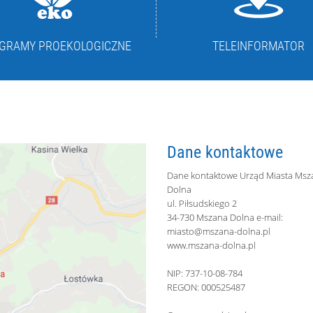
GRAMY PROEKOLOGICZNE
TELEINFORMATOR
Dane kontaktowe
Dane kontaktowe Urząd Miasta Msz
Dolna
ul. Piłsudskiego 2
34-730 Mszana Dolna e-mail:
miasto@mszana-dolna.pl
www.mszana-dolna.pl
NIP: 737-10-08-784
REGON: 000525487