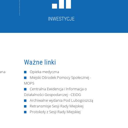
INWESTYCJE
Ważne linki
ana
Opieka medyczna
Miejski Ośrodek Pomocy Społecznej -
MOPS
Centralna Ewidencja i Informacja o
Działalności Gospodarczej - CEiDG
Archiwalne wydania Pod Lubogoszczą
Retransmisje Sesji Rady Miejskiej
Protokoły z Sesji Rady Miejskiej