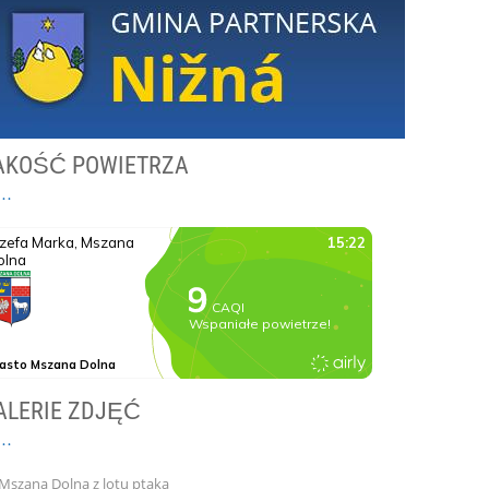
AKOŚĆ POWIETRZA
ALERIE ZDJĘĆ
Mszana Dolna z lotu ptaka