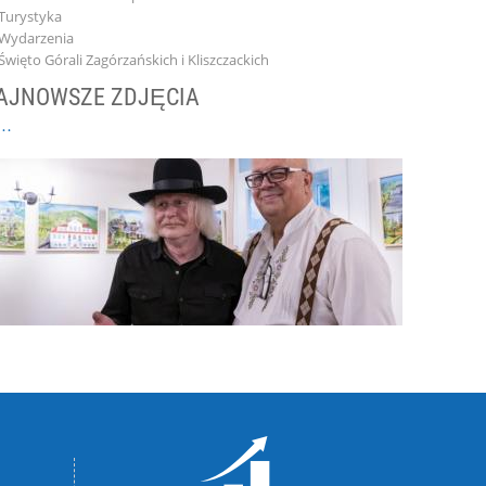
Turystyka
Wydarzenia
Święto Górali Zagórzańskich i Kliszczackich
AJNOWSZE ZDJĘCIA