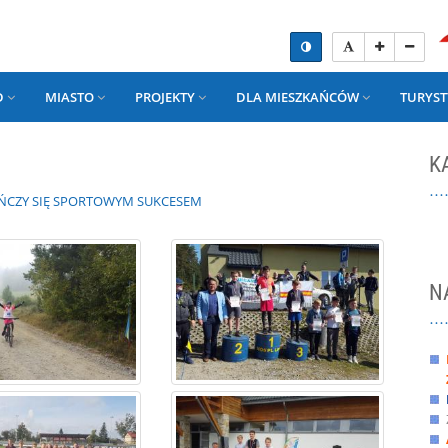
D
MIASTO
PROJEKTY
DLA MIESZKAŃCÓW
TURYST
K
ŃCZY SIĘ SPORTOWYM SUKCESEM
N