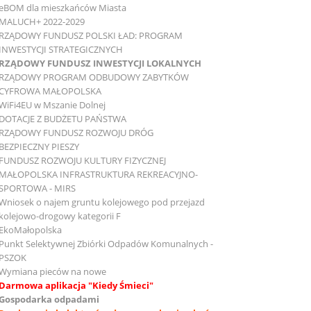
eBOM dla mieszkańców Miasta
MALUCH+ 2022-2029
RZĄDOWY FUNDUSZ POLSKI ŁAD: PROGRAM
INWESTYCJI STRATEGICZNYCH
RZĄDOWY FUNDUSZ INWESTYCJI LOKALNYCH
RZĄDOWY PROGRAM ODBUDOWY ZABYTKÓW
CYFROWA MAŁOPOLSKA
WiFi4EU w Mszanie Dolnej
DOTACJE Z BUDŻETU PAŃSTWA
RZĄDOWY FUNDUSZ ROZWOJU DRÓG
BEZPIECZNY PIESZY
FUNDUSZ ROZWOJU KULTURY FIZYCZNEJ
MAŁOPOLSKA INFRASTRUKTURA REKREACYJNO-
SPORTOWA - MIRS
Wniosek o najem gruntu kolejowego pod przejazd
kolejowo-drogowy kategorii F
EkoMałopolska
Punkt Selektywnej Zbiórki Odpadów Komunalnych -
PSZOK
Wymiana pieców na nowe
Darmowa aplikacja "Kiedy Śmieci"
Gospodarka odpadami