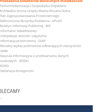
Przekazanie kolektorów słonecznych mieszkańcom
Termomodernizacja i Gospodarka Odpadami
Archiwalna strona Urzędu Miasta Mszana Dolna
Plan Zagospodarowania Przestrzennego
Elektroniczna Skrzynka Podawcza - ePUAP
Biuletyn Informacji Publicznej - BIP
Informator teleadresowy
Interpelacje, wnioski i zapytania
Informacja przestrzenna - GIAP
Aktualny wykaz podmiotów odbierających nieczystości
ciekłe
Klauzula informacyjna o przetwarzaniu danych
osobowych - RODO
RODO
Deklaracja dostępności
OLECAMY