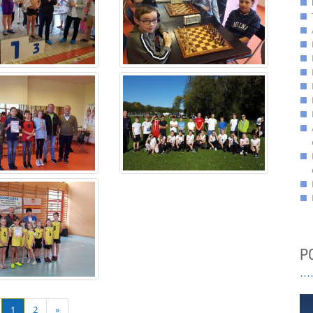
P
1
2
»