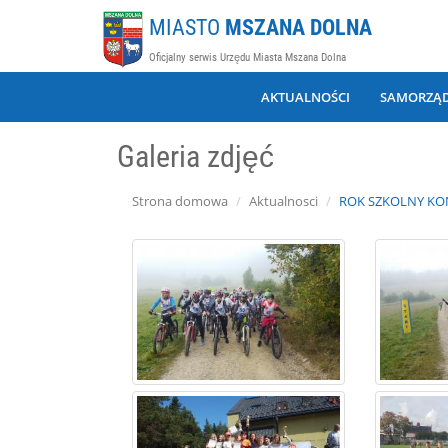
MIASTO
MSZANA DOLNA
Oficjalny serwis Urzędu Miasta Mszana Dolna
AKTUALNOŚCI
SAMORZĄ
Galeria zdjęć
Strona domowa
Aktualnosci
ROK SZKOLNY KO