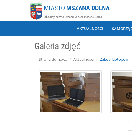
MIASTO
MSZANA DOLNA
Oficjalny serwis Urzędu Miasta Mszana Dolna
AKTUALNOŚCI
SAMORZĄ
Galeria zdjęć
Strona domowa
Aktualnosci
Zakup laptopów