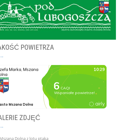
AKOŚĆ POWIETRZA
ALERIE ZDJĘĆ
Mszana Dolna z lotu ptaka