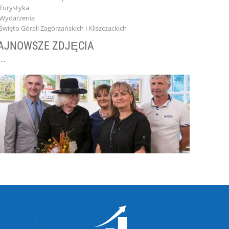
Turystyka
Wydarzenia
Święto Górali Zagórzańskich i Kliszczackich
AJNOWSZE ZDJĘCIA