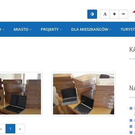
D
MIASTO
PROJEKTY
DLA MIESZKAŃCÓW
TURYST
K
N
«
1
»