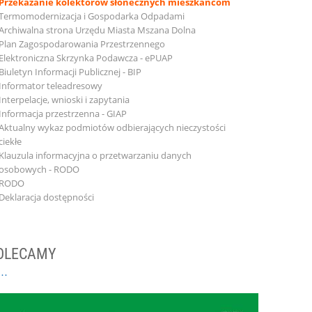
Przekazanie kolektorów słonecznych mieszkańcom
Termomodernizacja i Gospodarka Odpadami
Archiwalna strona Urzędu Miasta Mszana Dolna
Plan Zagospodarowania Przestrzennego
Elektroniczna Skrzynka Podawcza - ePUAP
Biuletyn Informacji Publicznej - BIP
Informator teleadresowy
Interpelacje, wnioski i zapytania
Informacja przestrzenna - GIAP
Aktualny wykaz podmiotów odbierających nieczystości
ciekłe
Klauzula informacyjna o przetwarzaniu danych
osobowych - RODO
RODO
Deklaracja dostępności
OLECAMY