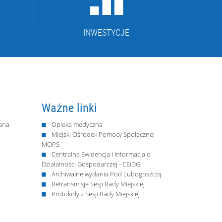
INWESTYCJE
Ważne linki
ana
Opieka medyczna
Miejski Ośrodek Pomocy Społecznej -
MOPS
Centralna Ewidencja i Informacja o
Działalności Gospodarczej - CEiDG
Archiwalne wydania Pod Lubogoszczą
Retransmisje Sesji Rady Miejskiej
Protokoły z Sesji Rady Miejskiej