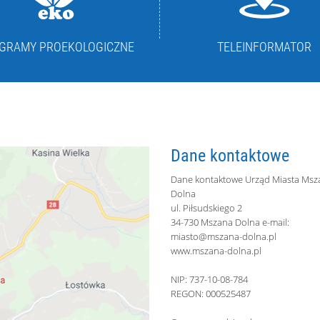
GRAMY PROEKOLOGICZNE
TELEINFORMATOR
Dane kontaktowe
Dane kontaktowe Urząd Miasta Msz
Dolna
ul. Piłsudskiego 2
34-730 Mszana Dolna e-mail:
miasto@mszana-dolna.pl
www.mszana-dolna.pl
NIP: 737-10-08-784
REGON: 000525487