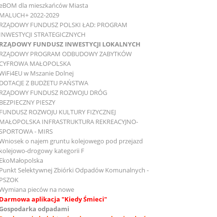
eBOM dla mieszkańców Miasta
MALUCH+ 2022-2029
RZĄDOWY FUNDUSZ POLSKI ŁAD: PROGRAM
INWESTYCJI STRATEGICZNYCH
RZĄDOWY FUNDUSZ INWESTYCJI LOKALNYCH
RZĄDOWY PROGRAM ODBUDOWY ZABYTKÓW
CYFROWA MAŁOPOLSKA
WiFi4EU w Mszanie Dolnej
DOTACJE Z BUDŻETU PAŃSTWA
RZĄDOWY FUNDUSZ ROZWOJU DRÓG
BEZPIECZNY PIESZY
FUNDUSZ ROZWOJU KULTURY FIZYCZNEJ
MAŁOPOLSKA INFRASTRUKTURA REKREACYJNO-
SPORTOWA - MIRS
Wniosek o najem gruntu kolejowego pod przejazd
kolejowo-drogowy kategorii F
EkoMałopolska
Punkt Selektywnej Zbiórki Odpadów Komunalnych -
PSZOK
Wymiana pieców na nowe
Darmowa aplikacja "Kiedy Śmieci"
Gospodarka odpadami