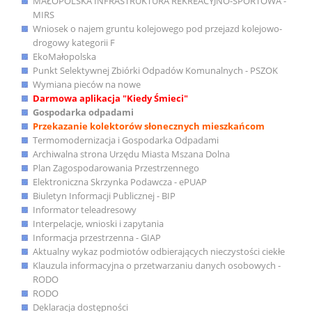
MAŁOPOLSKA INFRASTRUKTURA REKREACYJNO-SPORTOWA -
MIRS
Wniosek o najem gruntu kolejowego pod przejazd kolejowo-
drogowy kategorii F
EkoMałopolska
Punkt Selektywnej Zbiórki Odpadów Komunalnych - PSZOK
Wymiana pieców na nowe
Darmowa aplikacja "Kiedy Śmieci"
Gospodarka odpadami
Przekazanie kolektorów słonecznych mieszkańcom
Termomodernizacja i Gospodarka Odpadami
Archiwalna strona Urzędu Miasta Mszana Dolna
Plan Zagospodarowania Przestrzennego
Elektroniczna Skrzynka Podawcza - ePUAP
Biuletyn Informacji Publicznej - BIP
Informator teleadresowy
Interpelacje, wnioski i zapytania
Informacja przestrzenna - GIAP
Aktualny wykaz podmiotów odbierających nieczystości ciekłe
Klauzula informacyjna o przetwarzaniu danych osobowych -
RODO
RODO
Deklaracja dostępności