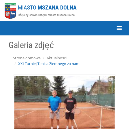
MIASTO
MSZANA DOLNA
Oficjalny serwis Urzędu Miasta Mszana Dolna
Toggle
Naviga
Galeria zdjęć
Strona domowa
Aktualnosci
XXI Turniej Tenisa Ziemnego za nami