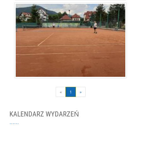
«
1
»
KALENDARZ WYDARZEŃ