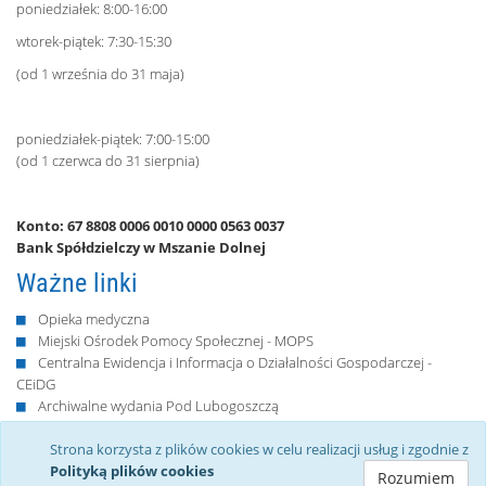
poniedziałek: 8:00-16:00
wtorek-piątek: 7:30-15:30
(od 1 września do 31 maja)
poniedziałek-piątek: 7:00-15:00
(od 1 czerwca do 31 sierpnia)
Konto: 67 8808 0006 0010 0000 0563 0037
Bank Spółdzielczy w Mszanie Dolnej
Ważne linki
Opieka medyczna
Miejski Ośrodek Pomocy Społecznej - MOPS
Centralna Ewidencja i Informacja o Działalności Gospodarczej -
CEiDG
Archiwalne wydania Pod Lubogoszczą
Retransmisje Sesji Rady Miejskiej
Protokoły z Sesji Rady Miejskiej
Strona korzysta z plików cookies w celu realizacji usług i zgodnie z
Polityką plików cookies
Rozumiem